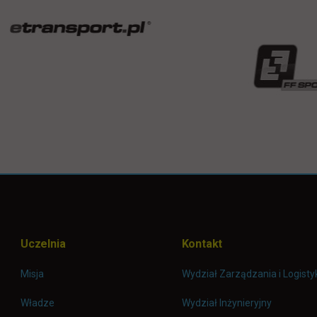
Uczelnia
Kontakt
Misja
Wydział Zarządzania i Logisty
Władze
Wydział Inżynieryjny