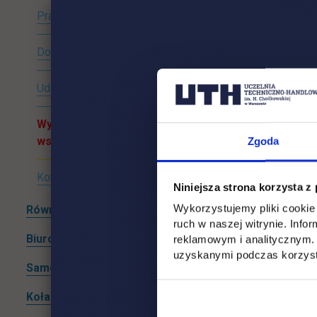
Praca, kursy, szkolenia
Dokumenty do pobrania
Udogodnienia architektoniczne
Wypożyczalnia sprzętu
wspomagającego
Zgoda
Kontakt
Niniejsza strona korzysta z
Wykorzystujemy pliki cookie 
Równoważni i bezpieczni
Rozwiń podmenu
ruch w naszej witrynie. Inf
Biuro ds. finansów studentów
reklamowym i analitycznym. 
Rozwiń podmenu
uzyskanymi podczas korzysta
Samorząd studencki
Rozwiń podmenu
Koła naukowe