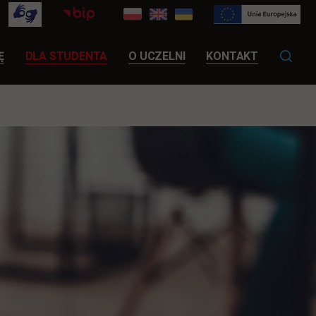
LINK OTWIERA SIĘ W NOWEJ KARCIE
Ę
DLA STUDENTA
O UCZELNI
KONTAKT