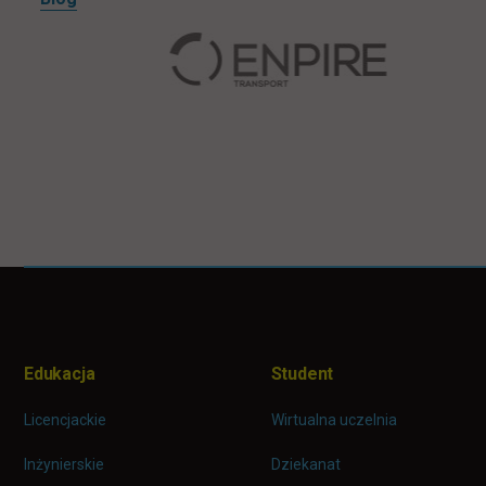
Pomiń
Informacje w stopce
stopkę
Edukacja
Student
Licencjackie
Wirtualna uczelnia
Inżynierskie
Dziekanat