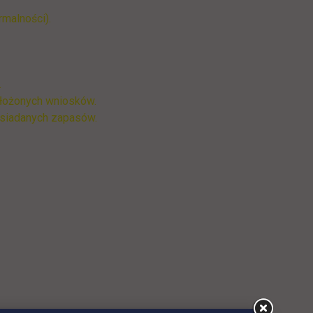
malności).
.
złożonych wniosków.
osiadanych zapasów.
rcie