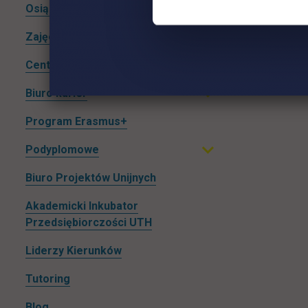
Rozwiń podmenu
Osiągnięcia naukowe studentów
Zajęcia sportowe
Centrum Języków Obcych
Rozwiń podmenu
Biuro karier
Rozwiń podmenu
Program Erasmus+
Podyplomowe
Rozwiń podmenu
Biuro Projektów Unijnych
Akademicki Inkubator
Przedsiębiorczości UTH
Liderzy Kierunków
Tutoring
Blog