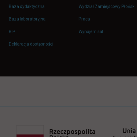
Baza dydaktyczna
Wydział Zamiejscowy Płońsk
link otwiera się w nowej 
Baza laboratoryjna
Praca
link otwiera się w nowej karcie
BIP
Wynajem sal
Deklaracja dostępności