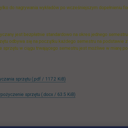
tylko do nagrywania wykładów po wcześniejszym dopełnieniu for
yczany jest bezpłatnie standardowo na okres jednego semestru
rzętu odbywa się na początku każdego semestru na podstawie 
 sprzętu w ciągu trwającego semestru jest możliwe w miarę p
link otwiera się w nowej karcie
yczania sprzętu
(.pdf / 117.2 KiB)
link otwiera się w nowej ka
pożyczenie sprzętu
(.docx / 63.5 KiB)