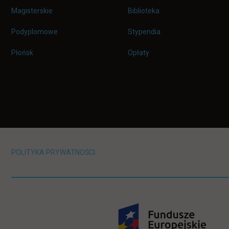
Magisterskie
Biblioteka
Podyplomowe
Stypendia
Płońsk
Opłaty
POLITYKA PRYWATNOŚCI