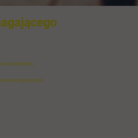
magającego
es kształcenia.
emestru wypożyczyć: