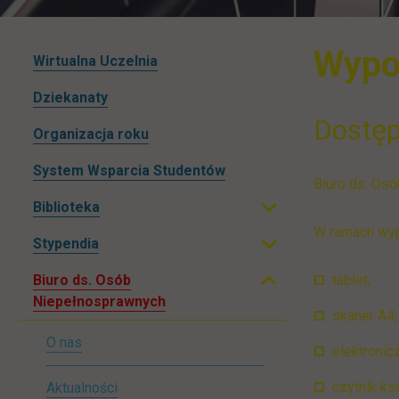
Wypo
Pomiń
Wirtualna Uczelnia
nawigacje
Dziekanaty
Dostęp
Organizacja roku
System Wsparcia Studentów
Biuro ds. Os
Biblioteka
Rozwiń podmenu
Zwiń podmenu
W ramach wyp
Stypendia
Rozwiń podmenu
Biuro ds. Osób
tablet,
Niepełnosprawnych
skaner A4,
O nas
elektronic
czytnik ks
Aktualności