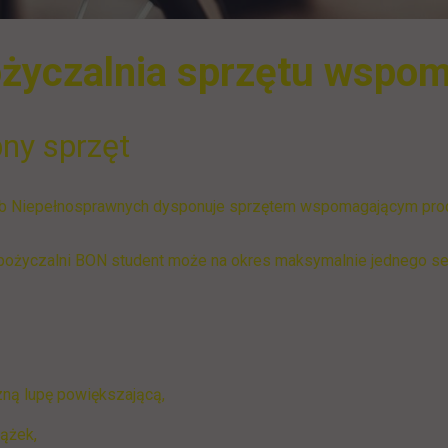
życzalnia sprzętu wspo
ny sprzęt
ób Niepełnosprawnych dysponuje sprzętem wspomagającym proc
ożyczalni BON student może na okres maksymalnie jednego s
zną lupę powiększającą,
iążek,