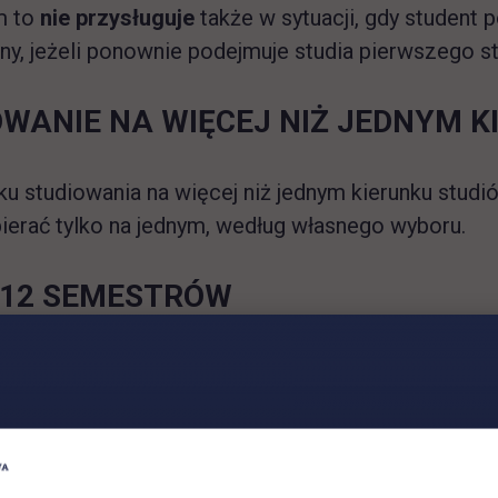
m to
nie przysługuje
także w sytuacji, gdy student p
y, jeżeli ponownie podejmuje studia pierwszego st
WANIE NA WIĘCEJ NIŻ JEDNYM K
u studiowania na więcej niż jednym kierunku stud
erać tylko na jednym, według własnego wyboru.
 12 SEMESTRÓW
 przysługuje na studiach pierwszego stopnia, studia
ich, jednak nie dłużej niż przez okres 12 semestró
eniem, że w ramach tego okresu świadczenia przysł