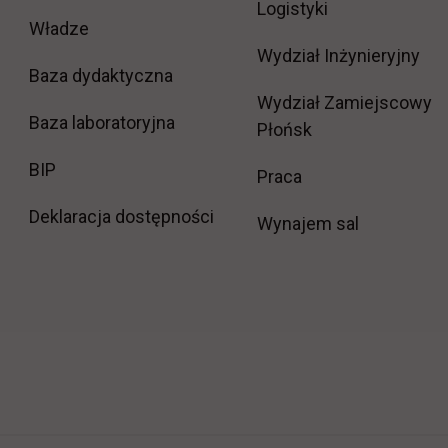
Logistyki
Władze
Wydział Inżynieryjny
Baza dydaktyczna
Wydział Zamiejscowy
Baza laboratoryjna
Płońsk
link otwiera się w nowej karcie
BIP
link otwiera się w
Praca
Deklaracja dostępności
Wynajem sal