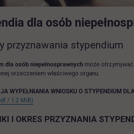
ndia dla osób niepełnos
y przyznawania stypendium
m dla osób niepełnosprawnych
może otrzymywać s
onej orzeczeniem właściwego organu.
JA WYPEŁNIANIA WNIOSKU O STYPENDIUM DL
NSTRUKCJA_NIEPEŁNOSPRAWNI.pdf
link otwiera się w nowej karcie
pdf / 1.2 MiB)
KI I OKRES PRZYZNANIA STYPEN