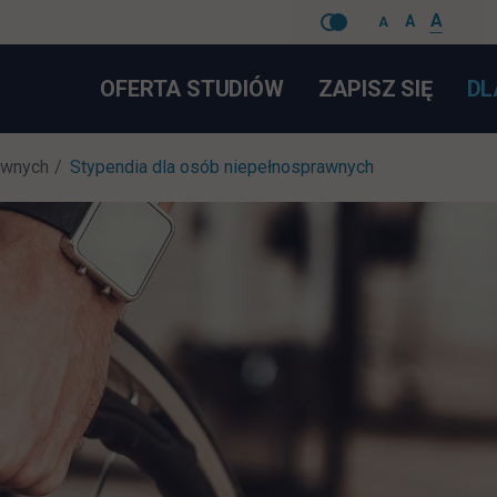
A
A
A
Pomiń
LINK 
OFERTA STUDIÓW
ZAPISZ SIĘ
DL
nawigacje
awnych
Stypendia dla osób niepełnosprawnych