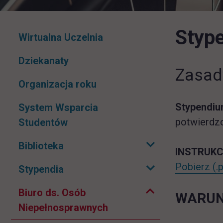
Stype
Pomiń
Wirtualna Uczelnia
nawigacje
Dziekanaty
Zasad
Organizacja roku
Stypendiu
System Wsparcia
potwierdz
Studentów
Biblioteka
Rozwiń podmenu
INSTRUKC
Zwiń podmenu
I
Pobierz
(.
Stypendia
Rozwiń podmenu
Biuro ds. Osób
WARUN
Niepełnosprawnych