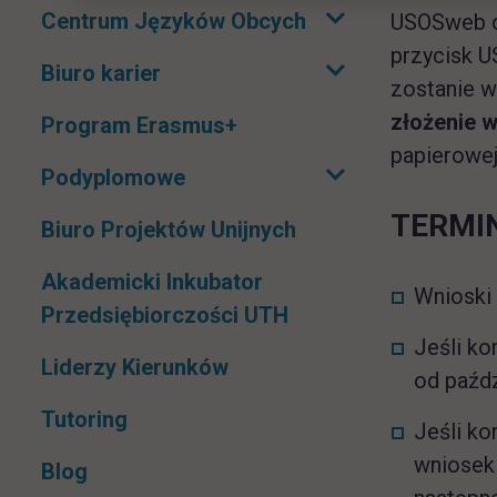
Centrum Języków Obcych
USOSweb o
Rozwiń podmenu
przycisk U
Biuro karier
Rozwiń podmenu
zostanie w
złożenie 
Program Erasmus+
papierowej
Podyplomowe
Rozwiń podmenu
TERMI
Biuro Projektów Unijnych
Akademicki Inkubator
Wnioski 
Przedsiębiorczości UTH
Jeśli ko
Liderzy Kierunków
od paźdz
Tutoring
Jeśli ko
wniosek 
Blog