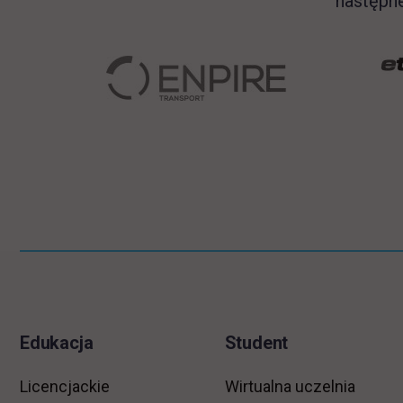
następn
Pomiń
Informacje w stopce
stopkę
Edukacja
Student
Licencjackie
Wirtualna uczelnia