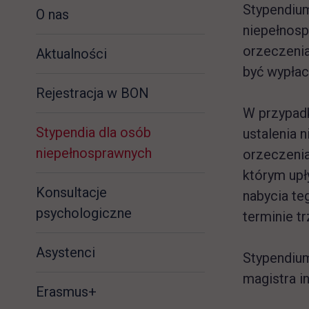
Stypendium
O nas
niepełnosp
orzeczenia
Aktualności
być wypłac
Rejestracja w BON
W przypadk
Stypendia dla osób
ustalenia 
niepełnosprawnych
orzeczenia
którym upł
Konsultacje
nabycia te
psychologiczne
terminie t
Asystenci
Stypendiu
magistra i
Erasmus+