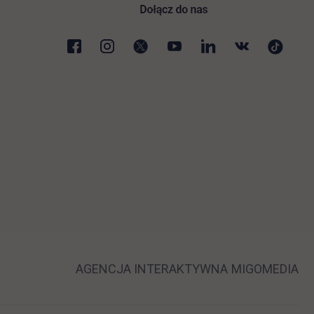
 nowej karcie
LINK OTWIERA
LI
AGENCJA INTERAKTYWNA
MIGOMEDIA