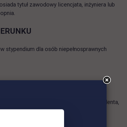
osiada tytuł zawodowy licencjata, inżyniera lub
opnia.
IERUNKU
iów stypendium dla osób niepełnosprawnych
ch drugiego stopnia i jednolitych studiach
w, bez względu na ich pobieranie przez studenta,
ugują na studiach: