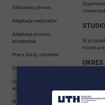
Stypendiu
Biblioteka cyfrowa
równorzędn
Adaptacja materiałów
STUDIO
Adaptacja procesu
W przypadk
kształcenia
można pobi
Praca, kursy, szkolenia
OKRES
Dokumenty do pobrania
Stypendium
Udogodnienia
magistersk
architektoniczne
z zastrzeż
Wypożyczalnia sprzętu