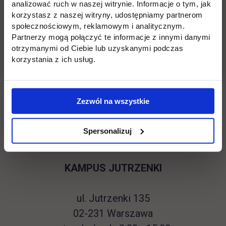
Kontakt
analizować ruch w naszej witrynie. Informacje o tym, jak
korzystasz z naszej witryny, udostępniamy partnerom
społecznościowym, reklamowym i analitycznym.
Biuro ds. Osób
Partnerzy mogą połączyć te informacje z innymi danymi
otrzymanymi od Ciebie lub uzyskanymi podczas
Niepełnosprawnych
korzystania z ich usług.
Pełnomocnik ds. Osób Niepełnosprawnych
Zezwól na wszystkie
Agnieszka Przybylska
tel. 733 022 744
Spersonalizuj
KAMPUS JUTRZENKI
ul. Jutrzenki 135
02-231 Warszawa