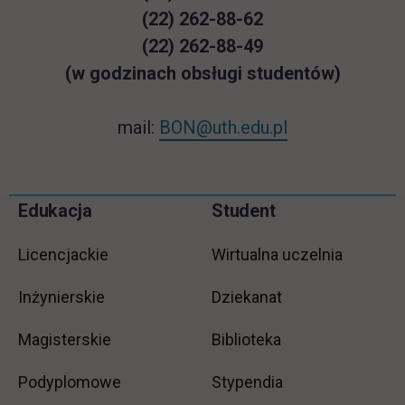
(22) 262-88-62
(22) 262-88-49
(w godzinach obsługi studentów)
mail:
BON@uth.edu.pl
Pomiń
Edukacja
Student
Informacje w stopce
stopkę
Licencjackie
Wirtualna uczelnia
Inżynierskie
Dziekanat
Magisterskie
Biblioteka
Podyplomowe
Stypendia