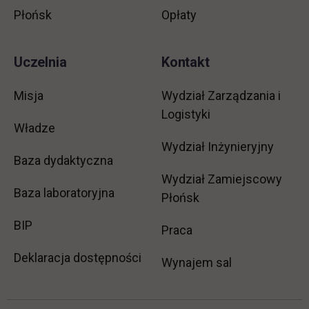
Płońsk
Opłaty
Uczelnia
Kontakt
Misja
Wydział Zarządzania i
Logistyki
Władze
Wydział Inżynieryjny
Baza dydaktyczna
Wydział Zamiejscowy
Baza laboratoryjna
Płońsk
link otwiera się w nowej karcie
BIP
link otwiera się w no
Praca
Deklaracja dostępności
Wynajem sal