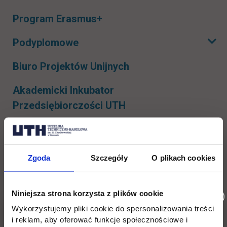
Rozwiń podmenu
Program Erasmus+
Podyplomowe
Rozwiń podmenu
Biuro Projektów Unijnych
Akademicki Inkubator
Przedsiębiorczości UTH
Liderzy Kierunków
Tutoring
Zgoda
Szczegóły
O plikach cookies
Blog
Niniejsza strona korzysta z plików cookie
Wykorzystujemy pliki cookie do spersonalizowania treści
i reklam, aby oferować funkcje społecznościowe i