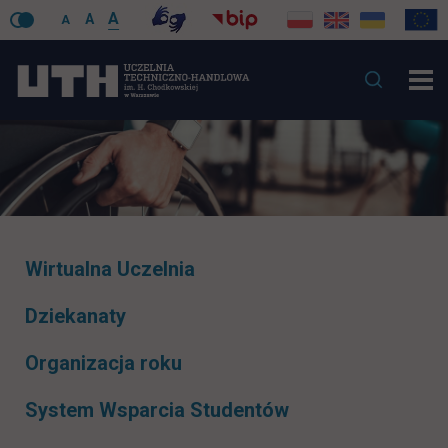
A
A
A
Pomiń
Wirtualna Uczelnia
nawigacje
Dziekanaty
Organizacja roku
System Wsparcia Studentów