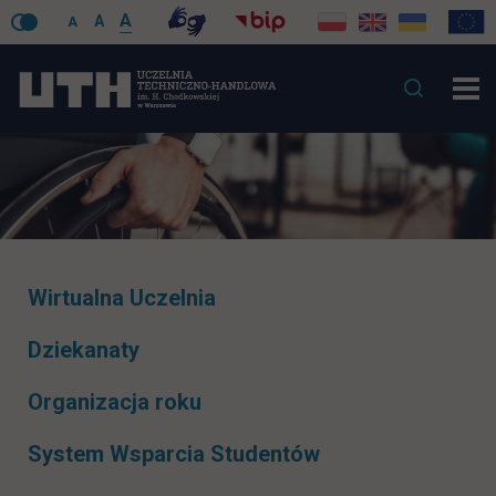
A
A
A
Pomiń
Wirtualna Uczelnia
nawigacje
Dziekanaty
Organizacja roku
System Wsparcia Studentów