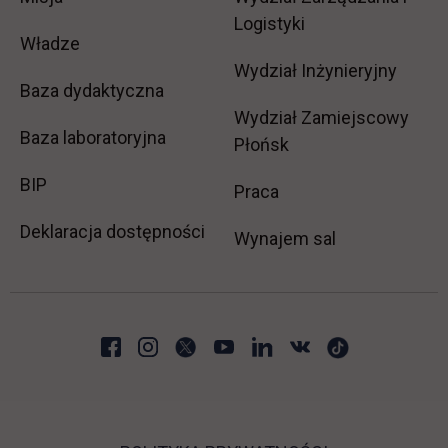
Logistyki
Władze
Wydział Inżynieryjny
Baza dydaktyczna
Wydział Zamiejscowy
Baza laboratoryjna
Płońsk
link otwiera się w nowej karcie
BIP
link otwiera się w no
Praca
Deklaracja dostępności
Wynajem sal