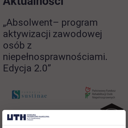
Aktualności
„Absolwent– program
aktywizacji zawodowej
osób z
niepełnosprawnościami.
Edycja 2.0”