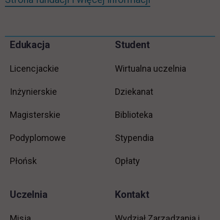
Pomiń
Edukacja
Student
Informacje w stopce
stopkę
Licencjackie
Wirtualna uczelnia
Inżynierskie
Dziekanat
Magisterskie
Biblioteka
Podyplomowe
Stypendia
Płońsk
Opłaty
Uczelnia
Kontakt
Misja
Wydział Zarządzania i