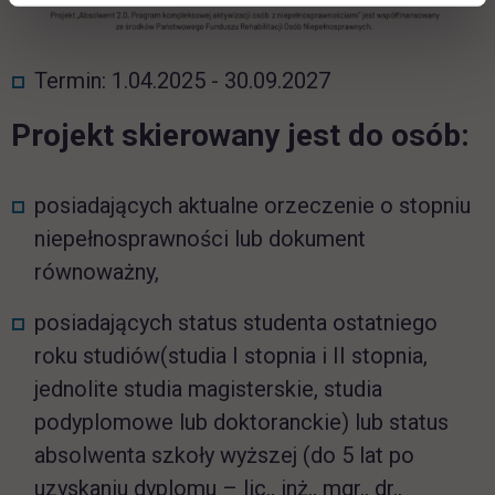
Termin: 1.04.2025 - 30.09.2027
Projekt skierowany jest do osób:
posiadających aktualne orzeczenie o stopniu
niepełnosprawności lub dokument
równoważny,
posiadających status studenta ostatniego
roku studiów(studia I stopnia i II stopnia,
jednolite studia magisterskie, studia
podyplomowe lub doktoranckie) lub status
absolwenta szkoły wyższej (do 5 lat po
uzyskaniu dyplomu – lic., inż., mgr., dr.,