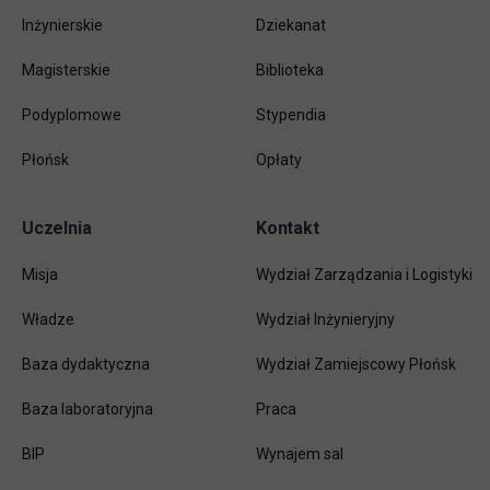
Inżynierskie
Dziekanat
Magisterskie
Biblioteka
Podyplomowe
Stypendia
Płońsk
Opłaty
Uczelnia
Kontakt
Misja
Wydział Zarządzania i Logistyki
Władze
Wydział Inżynieryjny
Baza dydaktyczna
Wydział Zamiejscowy Płońsk
link otwiera się w nowej karc
Baza laboratoryjna
Praca
link otwiera się w nowej karcie
BIP
Wynajem sal