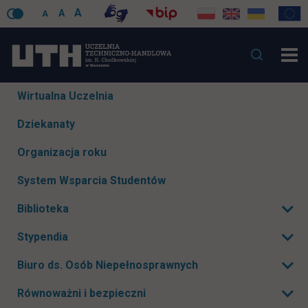
A
A
A
Pomiń
Wirtualna Uczelnia
nawigacje
Dziekanaty
Organizacja roku
System Wsparcia Studentów
Biblioteka
Rozwiń podmenu
Stypendia
Rozwiń podmenu
Biuro ds. Osób Niepełnosprawnych
Rozwiń podmenu
Równoważni i bezpieczni