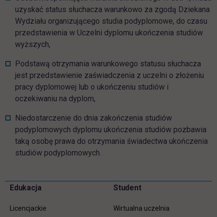
uzyskać status słuchacza warunkowo za zgodą Dziekana
Wydziału organizującego studia podyplomowe, do czasu
przedstawienia w Uczelni dyplomu ukończenia studiów
wyższych,
Podstawą otrzymania warunkowego statusu słuchacza
jest przedstawienie zaświadczenia z uczelni o złożeniu
pracy dyplomowej lub o ukończeniu studiów i
oczekiwaniu na dyplom,
Niedostarczenie do dnia zakończenia studiów
podyplomowych dyplomu ukończenia studiów pozbawia
taką osobę prawa do otrzymania świadectwa ukończenia
studiów podyplomowych.
Pomiń
Edukacja
Student
Informacje w stopce
stopkę
Licencjackie
Wirtualna uczelnia