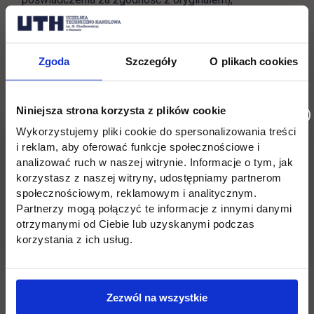
1 zdjęcie - 35 x 45 mm,
dowód osobisty (w celu okazania),
Zgoda
Szczegóły
O plikach cookies
potwierdzenie wniesienia opłaty rekrutacyjnej,
Niniejsza strona korzysta z plików cookie
Kandydat zobowiązany jest do podpisania wydruku
dokumentów z systemu Rekrutacji on-line
Wykorzystujemy pliki cookie do spersonalizowania treści
i reklam, aby oferować funkcje społecznościowe i
analizować ruch w naszej witrynie. Informacje o tym, jak
korzystasz z naszej witryny, udostępniamy partnerom
społecznościowym, reklamowym i analitycznym.
KANDYDACI NA STUDIA PODYPLOMOWE, KTÓRZY
Partnerzy mogą połączyć te informacje z innymi danymi
UKOŃCZYLI UCZELNIĘ ZAGRANICZNĄ ORAZ
otrzymanymi od Ciebie lub uzyskanymi podczas
CUDZOZIEMCY
korzystania z ich usług.
składają oryginał dyplomu oraz jego tłumaczenie na język
polski przez tłumacza przysięgłego (w celu sporządzenia
kserokopii i poświadczenia za zgodność z oryginałem)
Zezwól na wszystkie
oraz zaświadczenie o nostryfikacji dyplomu ukończenia