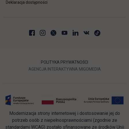
Deklaracja dostępności
POLITYKA PRYWATNOŚCI
LINK OTWIERA SIĘ W NOWEJ
LINK OTWIERA 
AGENCJA INTERAKTYWNA
MIGOMEDIA
Modernizacja strony internetowej i dostosowanie jej do
potrzeb osób z niepełnosprawnościami (zgodnie ze
standardami WCAG) zostało sfinansowane ze środków Unii