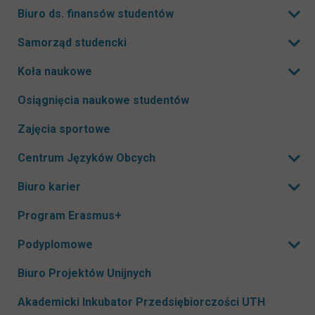
Rozwiń podmenu
Biuro ds. finansów studentów
Rozwiń podmenu
Samorząd studencki
Rozwiń podmenu
Koła naukowe
Rozwiń podmenu
Osiągnięcia naukowe studentów
Zajęcia sportowe
Centrum Języków Obcych
Rozwiń podmenu
Biuro karier
Rozwiń podmenu
Program Erasmus+
Podyplomowe
Rozwiń podmenu
Biuro Projektów Unijnych
Akademicki Inkubator Przedsiębiorczości UTH