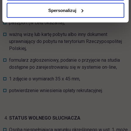
studiów wyższych (jeśli dokument podlega obowiązkowi
Spersonalizuj
nostryfikacji),
paszport (w celu okazania),
ważną wizę lub kartę pobytu albo inny dokument
uprawniający do pobytu na terytorium Rzeczypospolitej
Polskiej,
formularz zgłoszeniowy, podanie o przyjęcie na studia
dostępne po zarejestrowaniu się w systemie on-line,
1 zdjęcie o wymiarach 35 x 45 mm,
potwierdzenie wniesienia opłaty rekrutacyjnej.
STATUS WOLNEGO SŁUCHACZA
Osoba niespełniająca warunku określonego w ust. 1, może