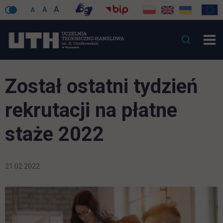
A
A
A
Został ostatni tydzień
rekrutacji na płatne
staże 2022
21.02.2022