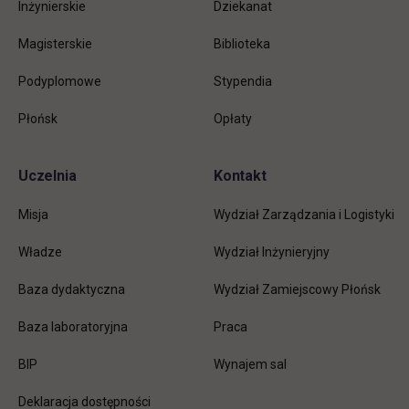
Inżynierskie
Dziekanat
Magisterskie
Biblioteka
Podyplomowe
Stypendia
Płońsk
Opłaty
Uczelnia
Kontakt
Misja
Wydział Zarządzania i Logistyki
Władze
Wydział Inżynieryjny
Baza dydaktyczna
Wydział Zamiejscowy Płońsk
link otwiera się w nowej karc
Baza laboratoryjna
Praca
link otwiera się w nowej karcie
BIP
Wynajem sal
Deklaracja dostępności