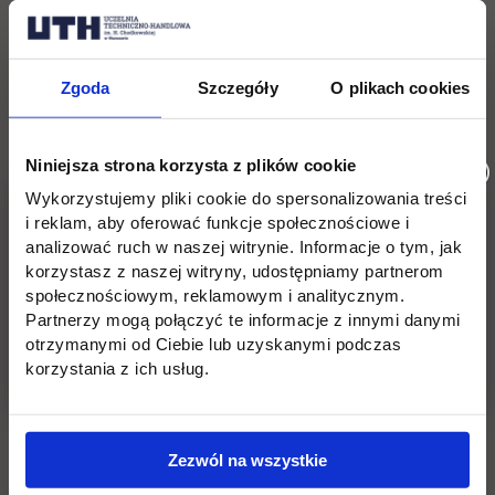
INFORMATYKA
(studia stacjonarne i niestacjonarne)
link otwiera si
–
https://forms.gle/y51fKH2E6WYoNkMU8
Zgoda
Szczegóły
O plikach cookies
TRANSPORT
(studia stacjonarne i niestacjonarne) –
link otwiera się 
https://forms.gle/SUvv1za95m4mxUCW7
Niniejsza strona korzysta z plików cookie
lub wypełnij formularz w pokoju 11 - Kampus
Wykorzystujemy pliki cookie do spersonalizowania treści
Jagiellońska w terminach: poniedziałek-piątek, w
i reklam, aby oferować funkcje społecznościowe i
godz. 9:00 - 15:00
analizować ruch w naszej witrynie. Informacje o tym, jak
korzystasz z naszej witryny, udostępniamy partnerom
Po wypełnieniu formularza online, prześlij
CV na
społecznościowym, reklamowym i analitycznym.
adres e-mail:
staze.wi@uth.edu.pl
Partnerzy mogą połączyć te informacje z innymi danymi
otrzymanymi od Ciebie lub uzyskanymi podczas
korzystania z ich usług.
Więcej informacji znajdziesz tutaj: :
https://www.uth.edu.pl/o-uczelni/projekty-
ue/projekty-realizowane/uth-3-0-przez-rozwoj-do-
doskonalosci
Zezwól na wszystkie