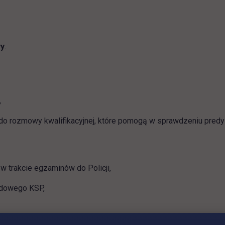
wy
.
 test.pdf
link otwiera się w nowej karcie
,
 rozmowy kwalifikacyjnej, które pomogą w sprawdzeniu predysp
 trakcie egzaminów do Policji,
odowego KSP,