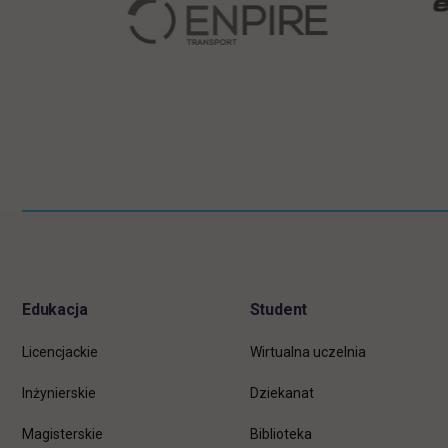
Pomiń
Informacje w stopce
stopkę
Edukacja
Student
Licencjackie
Wirtualna uczelnia
Inżynierskie
Dziekanat
Magisterskie
Biblioteka