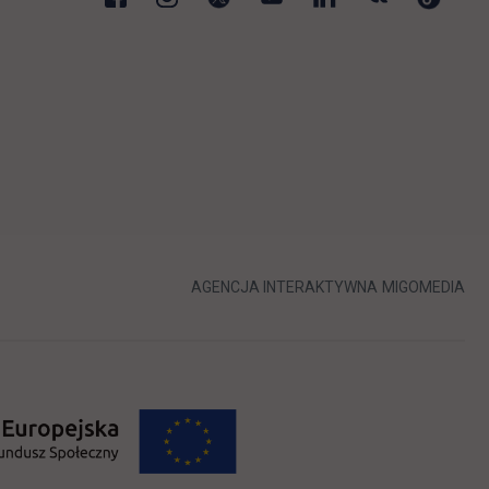
karcie
LINK OTWIERA 
LIN
AGENCJA INTERAKTYWNA
MIGOMEDIA