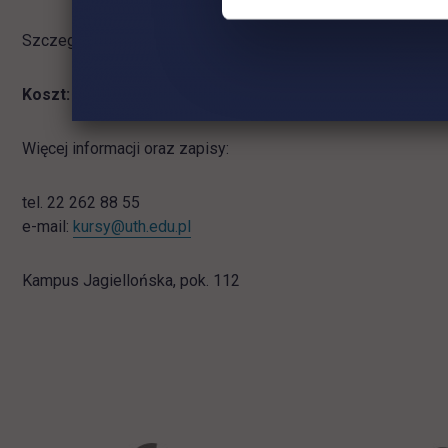
kursy do policji - 
l
Szczegółowy program nauczania
Pobierz
(.pdf / 510.7 KiB)
Koszt: 800 zł
Więcej informacji oraz zapisy:
tel. 22 262 88 55
e-mail:
kursy@uth.edu.pl
Kampus Jagiellońska, pok. 112