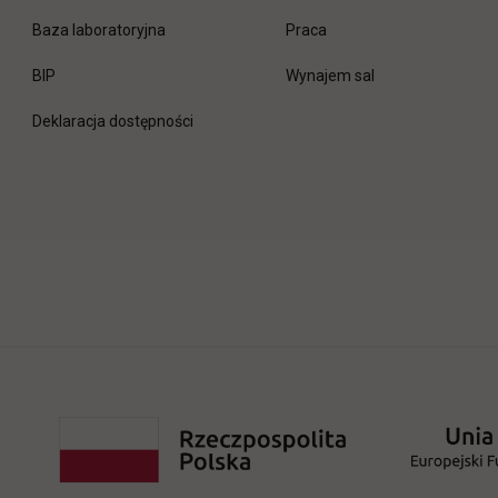
link otwiera się w nowej 
Baza laboratoryjna
Praca
link otwiera się w nowej karcie
BIP
Wynajem sal
Deklaracja dostępności