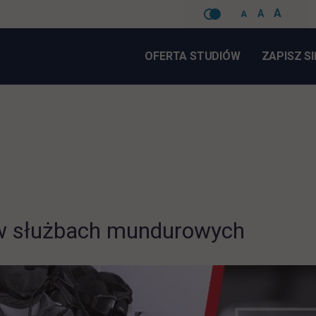
A
A
A
Pomiń
nawigacje
OFERTA STUDIÓW
ZAPISZ SI
y w służbach mundurowych