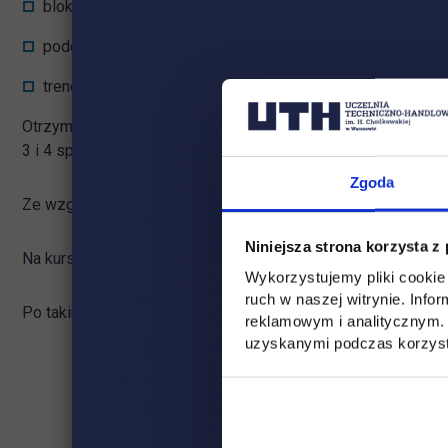
blok sportowy składa się z 4 spotkań (4*45minut),
podczas pierwszych zajęć poznasz tor przeszkód. Pokon
trenerzy dokonają indywidualnej analizy Twojej próby da
Otrzymasz dwa tygodnie na poprawę formy i spotkamy się pon
3 i 4 spotkaniu osiągnąć znaczną poprawę.
Zgoda
Ze względu na bardzo indywidualne podejście do słuchaczy
Niniejsza strona korzysta z
Na kurs prowadzony jest nabór ciągły, a warunkiem uruchomie
Wykorzystujemy pliki cookie 
ruch w naszej witrynie. Inf
Po takim przeszkoleniu możesz spokojnie podchodzić do po
reklamowym i analitycznym. 
uzyskanymi podczas korzysta