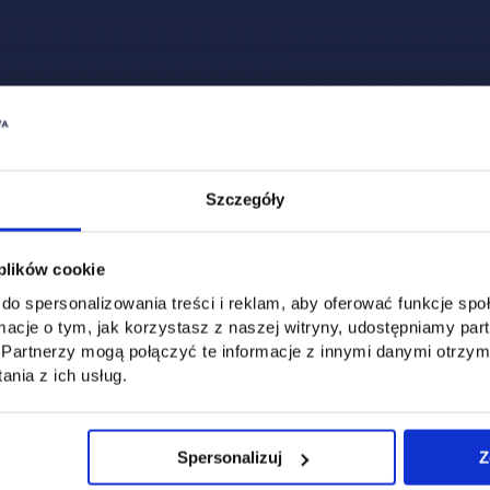
asz go również po raz pierwszy,
jąc konkretne wskazówki co do miejsc poprawy i zalecanych ćwic
ownie próbując jeszcze raz pokonać tor przeszkód. Trenerzy oc
Szczegóły
 zajęcia sportowe odbywać się będą w grupach 6-7 osobowych.
 plików cookie
nia edycji kursu jest zgłoszenie się co najmniej 12 osób. Zajęc
do spersonalizowania treści i reklam, aby oferować funkcje sp
ormacje o tym, jak korzystasz z naszej witryny, udostępniamy p
stępowania kwalifikacyjnego do służb mundurowych.
Partnerzy mogą połączyć te informacje z innymi danymi otrzym
nia z ich usług.
Trzymamy kciuki!
Spersonalizuj
Z