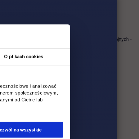
zeń.
enią Twoje postępy, zalecą ćwiczenia tak, by na kolejnych -
O plikach cookies
ia odbywają się w weekendy.
ołecznościowe i analizować
artnerom społecznościowym,
anymi od Ciebie lub
ezwól na wszystkie