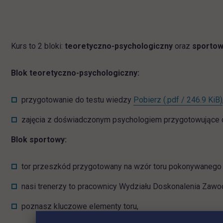
Kurs to 2 bloki:
teoretyczno-psychologiczny
oraz
sporto
Blok teoretyczno-psychologiczny:
kursy do policji -
przygotowanie do testu wiedzy
Pobierz
(.pdf / 246.9 KiB)
zajęcia z doświadczonym psychologiem przygotowujące do
Blok sportowy:
tor przeszkód przygotowany na wzór toru pokonywanego w
nasi trenerzy to pracownicy Wydziału Doskonalenia Zaw
poznasz kluczowe elementy toru,