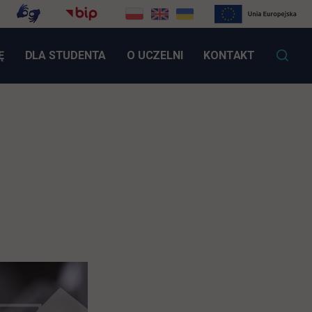
LINK OTWIERA SIĘ W NOWEJ KARCIE
Ę
DLA STUDENTA
O UCZELNI
KONTAKT