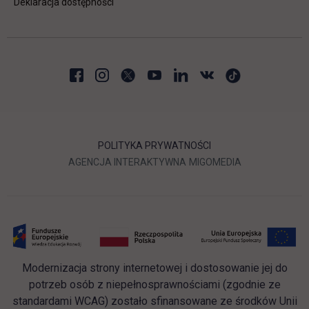
Deklaracja dostępności
POLITYKA PRYWATNOŚCI
LINK OTWIERA SIĘ W NOWEJ
LINK OTWIERA 
AGENCJA INTERAKTYWNA
MIGOMEDIA
Modernizacja strony internetowej i dostosowanie jej do
potrzeb osób z niepełnosprawnościami (zgodnie ze
standardami WCAG) zostało sfinansowane ze środków Unii