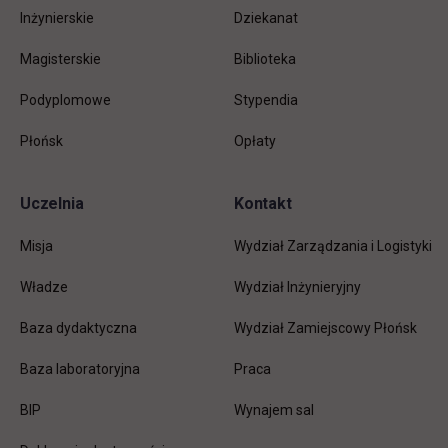
Inżynierskie
Dziekanat
Magisterskie
Biblioteka
Podyplomowe
Stypendia
Płońsk
Opłaty
Uczelnia
Kontakt
Misja
Wydział Zarządzania i Logistyki
Władze
Wydział Inżynieryjny
Baza dydaktyczna
Wydział Zamiejscowy Płońsk
link otwiera się w nowej karc
Baza laboratoryjna
Praca
link otwiera się w nowej karcie
BIP
Wynajem sal