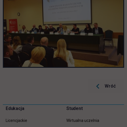
Wróć
Pomiń
Edukacja
Student
Informacje w stopce
stopkę
Licencjackie
Wirtualna uczelnia