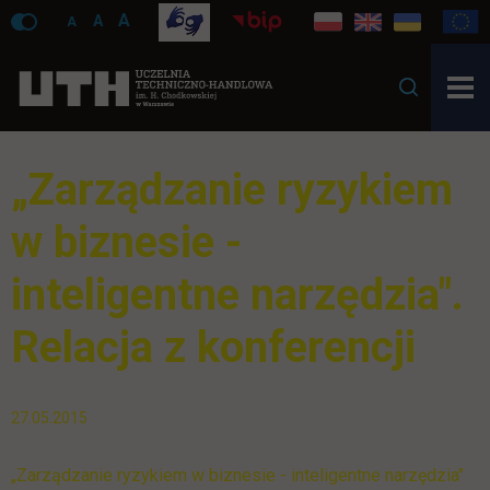
A
A
A
„Zarządzanie ryzykiem
w biznesie -
inteligentne narzędzia".
Relacja z konferencji
27.05.2015
„Zarządzanie ryzykiem w biznesie - inteligentne narzędzia"