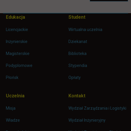
Pomiń
Edukacja
Student
Informacje w stopce
stopkę
Licencjackie
Wirtualna uczelnia
Inżynierskie
Dziekanat
Magisterskie
Biblioteka
Podyplomowe
Stypendia
Płońsk
Opłaty
Uczelnia
Kontakt
Misja
Wydział Zarządzania i Logistyki
Władze
Wydział Inżynieryjny