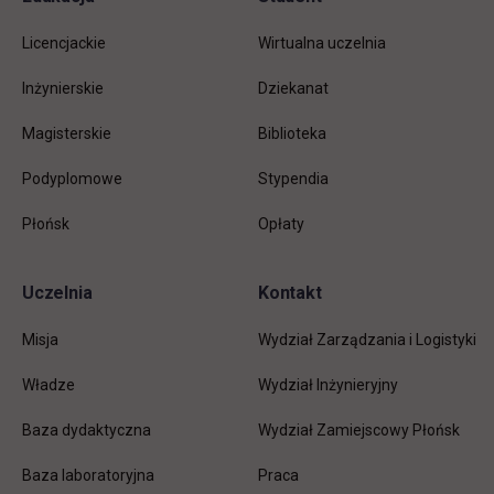
Informacje w stopce
stopkę
Licencjackie
Wirtualna uczelnia
Inżynierskie
Dziekanat
Magisterskie
Biblioteka
Podyplomowe
Stypendia
Płońsk
Opłaty
Uczelnia
Kontakt
Misja
Wydział Zarządzania i Logistyki
Władze
Wydział Inżynieryjny
Baza dydaktyczna
Wydział Zamiejscowy Płońsk
link otwiera się w nowej karc
Baza laboratoryjna
Praca