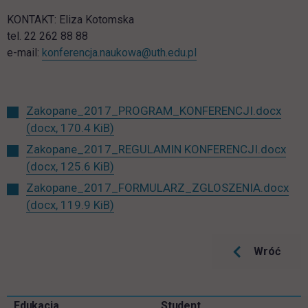
KONTAKT: Eliza Kotomska
tel. 22 262 88 88
e-mail:
konferencja.naukowa@uth.edu.pl
Zakopane_2017_PROGRAM_KONFERENCJI.docx
(docx, 170.4 KiB)
Zakopane_2017_REGULAMIN KONFERENCJI.docx
(docx, 125.6 KiB)
Zakopane_2017_FORMULARZ_ZGLOSZENIA.docx
(docx, 119.9 KiB)
Wróć
Pomiń
Edukacja
Student