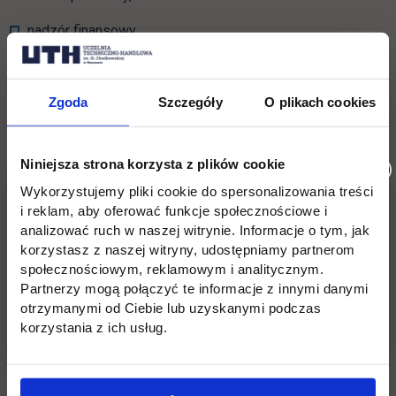
nadzór finansowy.
W obszarze transportu, spedycji i logistyki:
Zgoda
Szczegóły
O plikach cookies
bezpieczeństwo w sektorze transportowym, spedycji i
logistyce,
Niniejsza strona korzysta z plików cookie
zarządzanie infrastrukturą logistyczną i łańcuchem
Wykorzystujemy pliki cookie do spersonalizowania treści
i reklam, aby oferować funkcje społecznościowe i
dostaw,
analizować ruch w naszej witrynie. Informacje o tym, jak
inteligentny transport,
korzystasz z naszej witryny, udostępniamy partnerom
społecznościowym, reklamowym i analitycznym.
strategie i praktyki zakupowe,
Partnerzy mogą połączyć te informacje z innymi danymi
otrzymanymi od Ciebie lub uzyskanymi podczas
rola usługodawców logistycznych we współczesnych
korzystania z ich usług.
łańcuchach dostaw,
planowanie logistyczne i zarządzanie flotą pojazdów,