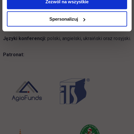
Zezwól na wszystkie
wpływ nowoczesnych technologii na logistykę w
obszarze e-commerce, jak również nowych rozwiązań
Spersonalizuj
organizacyjnych w obszarze transportu intermodalnego i
integracji usług logistycznych.
Języki konferencji:
polski, angielski, ukraiński oraz rosyjski.
Patronat: