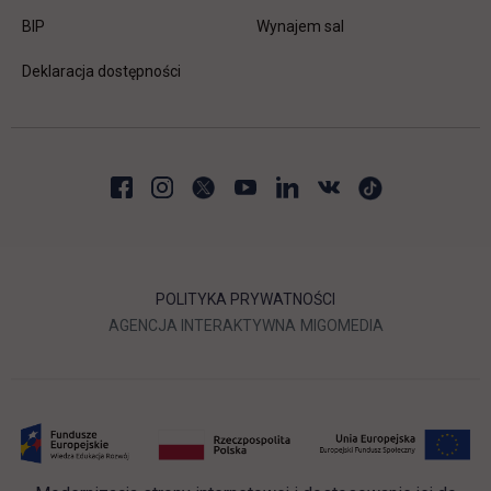
link otwiera się w nowej karcie
BIP
Wynajem sal
Deklaracja dostępności
POLITYKA PRYWATNOŚCI
LINK OTWIERA SIĘ W NOWEJ
LINK OTWIERA 
AGENCJA INTERAKTYWNA
MIGOMEDIA