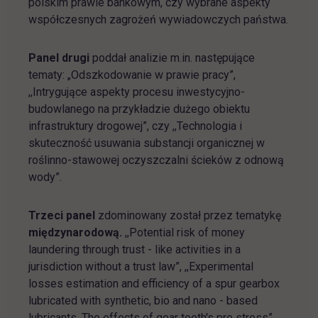
polskim prawie bankowym, czy wybrane aspekty
współczesnych zagrożeń wywiadowczych państwa.
Panel drugi
poddał analizie m.in. następujące
tematy: „Odszkodowanie w prawie pracy”,
,,Intrygujące aspekty procesu inwestycyjno-
budowlanego na przykładzie dużego obiektu
infrastruktury drogowej”, czy ,,Technologia i
skuteczność usuwania substancji organicznej w
roślinno-stawowej oczyszczalni ścieków z odnową
wody”.
Trzeci panel
zdominowany został przez tematykę
międzynarodową
.
,,Potential risk of money
laundering through trust - like activities in a
jurisdiction without a trust law”, ,,Experimental
losses estimation and efficiency of a spur gearbox
lubricated with synthetic, bio and nano - based
lubricants. The effects of gear tooth's pre stress”,