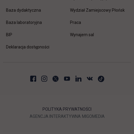
Baza dydaktyczna
Wydział Zamiejscowy Płońsk
link otwiera się w nowej karc
Baza laboratoryjna
Praca
link otwiera się w nowej karcie
BIP
Wynajem sal
Deklaracja dostępności
POLITYKA PRYWATNOŚCI
LINK OTWIERA SIĘ W NOWEJ
LINK OTWIERA 
AGENCJA INTERAKTYWNA
MIGOMEDIA