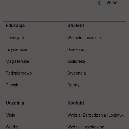
Wróć
Pomiń
Edukacja
Student
Informacje w stopce
stopkę
Licencjackie
Wirtualna uczelnia
Inżynierskie
Dziekanat
Magisterskie
Biblioteka
Podyplomowe
Stypendia
Płońsk
Opłaty
Uczelnia
Kontakt
Misja
Wydział Zarządzania i Logistyki
Władze
Wydział Inżynieryjny