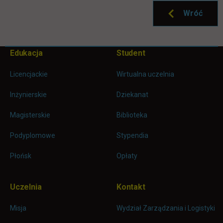
Wróć
Pomiń
Edukacja
Student
Informacje w stopce
stopkę
Licencjackie
Wirtualna uczelnia
Inżynierskie
Dziekanat
Magisterskie
Biblioteka
Podyplomowe
Stypendia
Płońsk
Opłaty
Uczelnia
Kontakt
Misja
Wydział Zarządzania i Logistyki