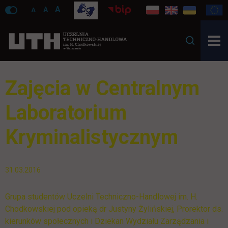
A
A
A
Zajęcia w Centralnym
Laboratorium
Kryminalistycznym
31.03.2016
Grupa studentów Uczelni Techniczno-Handlowej im. H.
Chodkowskiej pod opieką dr Justyny Żylińskiej, Prorektor ds.
kierunków społecznych i Dziekan Wydziału Zarządzania i