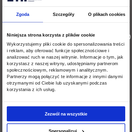
kryminalistyki i kryminologii, kierownik
Katedry Prawa Karnego Akademii
Zgoda
Szczegóły
O plikach cookies
Leona Koźmińskiego w Warszawie,
członek Rady Naukowej PTK
Niniejsza strona korzysta z plików cookie
Wykorzystujemy pliki cookie do spersonalizowania treści
Zakończenie uroczystości
i reklam, aby oferować funkcje społecznościowe i
analizować ruch w naszej witrynie. Informacje o tym, jak
Serdecznie zapraszamy!
korzystasz z naszej witryny, udostępniamy partnerom
społecznościowym, reklamowym i analitycznym.
Partnerzy mogą połączyć te informacje z innymi danymi
link otwi
otrzymanymi od Ciebie lub uzyskanymi podczas
korzystania z ich usług.
Zezwól na wszystkie
link otwiera się w now
Spersonalizuj