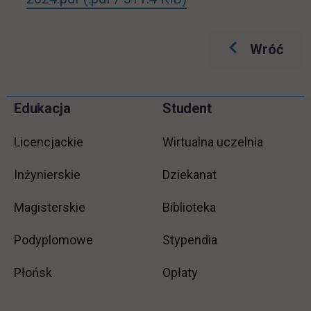
Wróć
Pomiń
Edukacja
Student
Informacje w stopce
stopkę
Licencjackie
Wirtualna uczelnia
Inżynierskie
Dziekanat
Magisterskie
Biblioteka
Podyplomowe
Stypendia
Płońsk
Opłaty