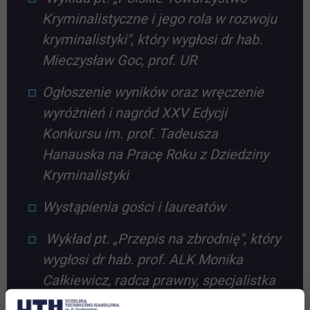
Kryminalistyczne i jego rola w rozwoju
kryminalistyki", który wygłosi dr hab.
Mieczysław Goc, prof. UR
Ogłoszenie wyników oraz wręczenie
wyróżnień i nagród XXV Edycji
Konkursu im. prof. Tadeusza
Hanauska na Pracę Roku z Dziedziny
Kryminalistyki
Wystąpienia gości i laureatów
Wykład pt. „Przepis na zbrodnię", który
wygłosi dr hab. prof. ALK Monika
Całkiewicz, radca prawny, specjalistka
w zakresie prawa karnego,