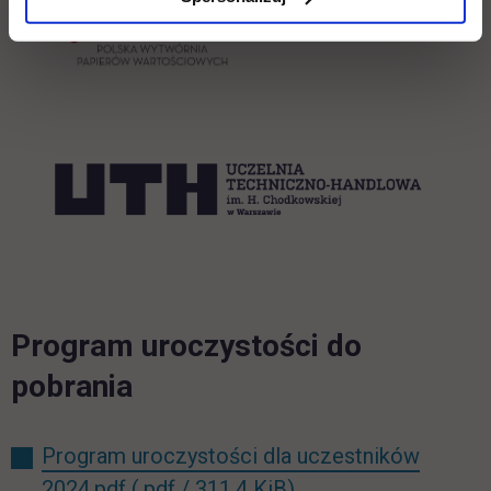
Program uroczystości do
pobrania
Program uroczystości dla uczestników
2024.pdf
(.pdf / 311.4 KiB)