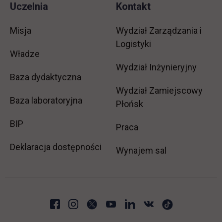
Uczelnia
Kontakt
Misja
Wydział Zarządzania i
Logistyki
Władze
Wydział Inżynieryjny
Baza dydaktyczna
Wydział Zamiejscowy
Baza laboratoryjna
Płońsk
link otwiera się w nowej karcie
BIP
link otwiera się w no
Praca
Deklaracja dostępności
Wynajem sal