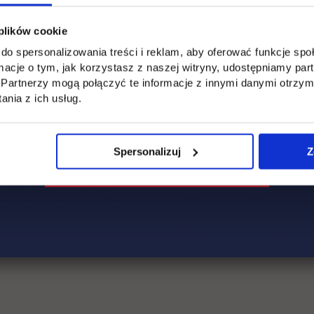
 plików cookie
era się w nowej karcie
link otwiera się w nowej karcie
do spersonalizowania treści i reklam, aby oferować funkcje sp
ormacje o tym, jak korzystasz z naszej witryny, udostępniamy p
Partnerzy mogą połączyć te informacje z innymi danymi otrzym
nia z ich usług.
Spersonalizuj
Z
311.4 KiB)