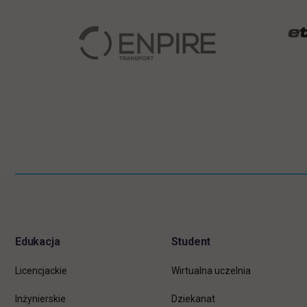
Pomiń
Informacje w stopce
stopkę
Edukacja
Student
Licencjackie
Wirtualna uczelnia
Inżynierskie
Dziekanat