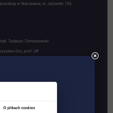
kowskiej w Warszawie, ul. Jutrzenki 135.
dr hab. Tadeusz Tomaszewski
eczysław Goc, prof. UR
cę Roku z Dziedziny Kryminalistyki
zakresie prawa karnego, kryminalistyki i kryminologii,
O plikach cookies