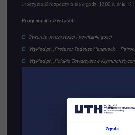
Uroczystość rozpocznie się o godz. 12:00 w dniu 12 
Program uroczystości:
Otwarcie uroczystości i powitanie gości
Wykład pt. „Profesor Tadeusz Hanausek – Patron K
Wykład pt. „Polskie Towarzystwo Kryminalistyczne 
Ogłoszenie wyników oraz wręczenie wyróżnień i n
Wystąpienia gości i laureatów
Wykład pt. „Przepis na zbrodnię", który wygłosi dr
kierownik Katedry Prawa Karnego Akademii Leon
Zakończenie uroczystości
Serdecznie zapraszamy!
Zgoda