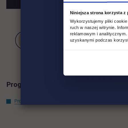
Niniejsza strona korzysta z
link otwi
Wykorzystujemy pliki cookie 
ruch w naszej witrynie. Inf
reklamowym i analitycznym. 
uzyskanymi podczas korzysta
Program uroczystości do pobrania
Program uroczystości dla uczestników 2024.pdf
(.pdf / 