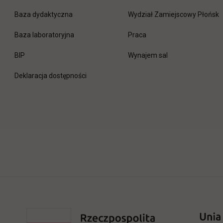
Baza dydaktyczna
Wydział Zamiejscowy Płońsk
link otwiera się w nowej 
Baza laboratoryjna
Praca
link otwiera się w nowej karcie
BIP
Wynajem sal
Deklaracja dostępności