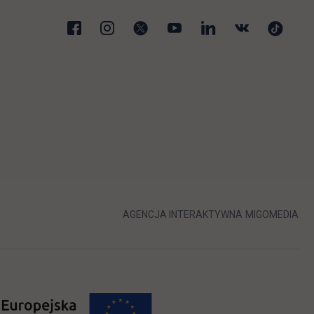
karcie
LINK OTWIERA 
LIN
AGENCJA INTERAKTYWNA
MIGOMEDIA