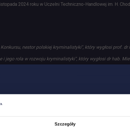
listopada 2024 roku w Uczelni Techniczno-Handlowej im. H. Chod
onkursu, nestor polskiej kryminalistyki", który wygłosi prof. 
i jego rola w rozwoju kryminalistyki", który wygłosi dr hab. Mi
agród XXV Edycji Konkursu im. prof. Tadeusza Hanauska na Pra
 hab. prof. ALK Monika Całkiewicz, radca prawny, specjalistka w 
a Koźmińskiego w Warszawie, członek Rady Naukowej PTK
Szczegóły