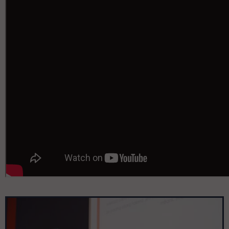
Pomiń galerię