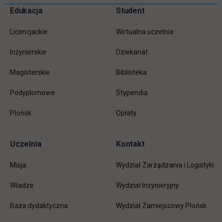
Pomiń
Edukacja
Student
Informacje w stopce
stopkę
Licencjackie
Wirtualna uczelnia
Inżynierskie
Dziekanat
Magisterskie
Biblioteka
Podyplomowe
Stypendia
Płońsk
Opłaty
Uczelnia
Kontakt
Misja
Wydział Zarządzania i Logistyki
Władze
Wydział Inżynieryjny
Baza dydaktyczna
Wydział Zamiejscowy Płońsk