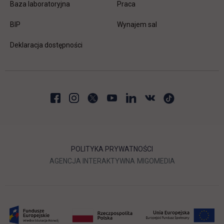
link otwiera się w nowej karc
Baza laboratoryjna
Praca
link otwiera się w nowej karcie
BIP
Wynajem sal
Deklaracja dostępności
POLITYKA PRYWATNOŚCI
LINK OTWIERA SIĘ W NOWEJ
LINK OTWIERA 
AGENCJA INTERAKTYWNA
MIGOMEDIA