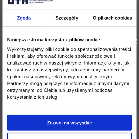
Biuro Projektów R2:
Biuro zajmuje się kompleksową obsługą inwestycji (od
konsultacji projektowych, po analizy, do projektów
Zgoda
Szczegóły
O plikach cookies
koncepcyjnych), opracowywaniem dokumentacji projektowej,
nadzorem nad inwestycjami oraz ich obsługą prawną. Biuro
Niniejsza strona korzysta z plików cookie
Projektowe R2 powstało w 1999 roku i jest zwycięzcą wielu
konkursów architektonicznych.
Wykorzystujemy pliki cookie do spersonalizowania treści
i reklam, aby oferować funkcje społecznościowe i
analizować ruch w naszej witrynie. Informacje o tym, jak
korzystasz z naszej witryny, udostępniamy partnerom
społecznościowym, reklamowym i analitycznym.
Wróć
Partnerzy mogą połączyć te informacje z innymi danymi
otrzymanymi od Ciebie lub uzyskanymi podczas
korzystania z ich usług.
Pomiń
Edukacja
Student
Informacje w stopce
stopkę
Licencjackie
Wirtualna uczelnia
Zezwól na wszystkie
Inżynierskie
Dziekanat