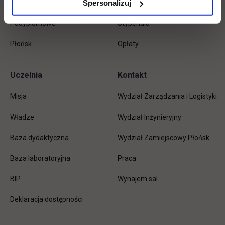
Spersonalizuj
Magisterskie
Biblioteka
Podyplomowe
Stypendia
Płońsk
Opłaty
Uczelnia
Kontakt
Misja
Wydział Zarządzania i Logistyki
Władze
Wydział Inżynieryjny
Baza dydaktyczna
Wydział Zamiejscowy Płońsk
link otwiera się w nowej karc
Baza laboratoryjna
Praca
link otwiera się w nowej karcie
BIP
Wynajem sal
Deklaracja dostępności