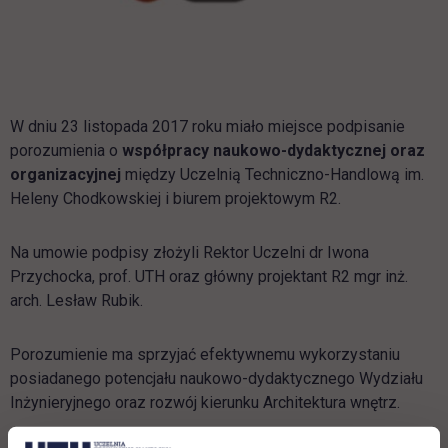
W dniu 23 listopada 2017 roku miało miejsce podpisanie
porozumienia o
współpracy naukowo-dydaktycznej oraz
organizacyjnej
między Uczelnią Techniczno-Handlową im.
Heleny Chodkowskiej i biurem projektowym R2.
Na umowie podpisy złożyli Rektor Uczelni dr Iwona
Przychocka, prof. UTH oraz główny projektant R2 mgr inż.
arch. Lesław Rubik.
Porozumienie ma sprzyjać efektywnemu wykorzystaniu
posiadanego potencjału naukowo-dydaktycznego Wydziału
Inżynieryjnego oraz rozwój kierunku Architektura wnętrz.