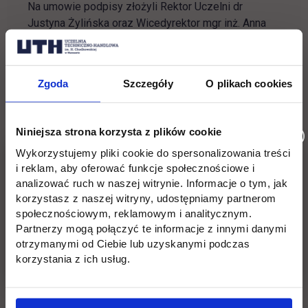
Na umowie podpisy złożyli Rektor Uczelni dr
Justyna Żylińska oraz Wicedyrektor mgr inż. Anna
Zasowska.
W ramach porozumienia UTH objęła patronat nad
Zgoda
Szczegóły
O plikach cookies
szkołą, a także zaprosiła uczniów Zespołu Szkół z
Piaseczna do udziału w działalności dydaktycznej
(warsztaty, konferencje, wykłady) Uczelni
Niniejsza strona korzysta z plików cookie
Techniczno-Handlowej.
Wykorzystujemy pliki cookie do spersonalizowania treści
i reklam, aby oferować funkcje społecznościowe i
Strona internetowa ZS w Piasecznie:
analizować ruch w naszej witrynie. Informacje o tym, jak
link otwiera się w no
https://platerowka-szkola.edu.pl/
korzystasz z naszej witryny, udostępniamy partnerom
społecznościowym, reklamowym i analitycznym.
Partnerzy mogą połączyć te informacje z innymi danymi
otrzymanymi od Ciebie lub uzyskanymi podczas
korzystania z ich usług.
Wróć