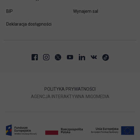
link otwiera się w nowej karcie
BIP
Wynajem sal
Deklaracja dostępności
POLITYKA PRYWATNOŚCI
LINK OTWIERA SIĘ W NOWEJ
LINK OTWIERA 
AGENCJA INTERAKTYWNA
MIGOMEDIA