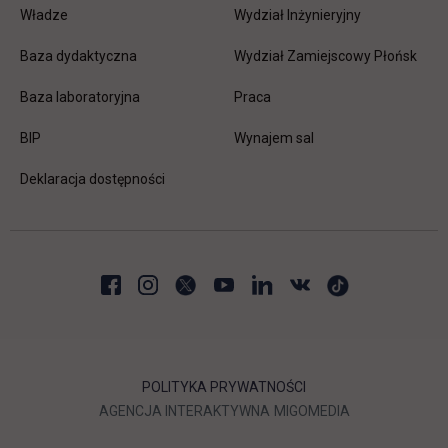
Władze
Wydział Inżynieryjny
Baza dydaktyczna
Wydział Zamiejscowy Płońsk
link otwiera się w nowej karc
Baza laboratoryjna
Praca
link otwiera się w nowej karcie
BIP
Wynajem sal
Deklaracja dostępności
POLITYKA PRYWATNOŚCI
LINK OTWIERA SIĘ W NOWEJ
LINK OTWIERA 
AGENCJA INTERAKTYWNA
MIGOMEDIA