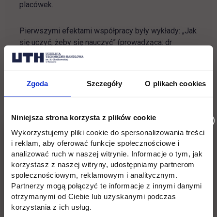
placówek.
Pierwszymi efektami współpracy były wykłady: „Jak
się uczyć, żeby się nauczyć” (prowadząca: dr
Magdalena Ścigała) oraz „Gdzie się kończy wolność
słowa” (prowadząca: Aldona Ploch).
Zgoda
Szczegóły
O plikach cookies
Wykłady dla uczniów zostały przeprowadzone w
ramach projektu „Bezpiecznie jest wiedzieć z UTH”.
Projekt realizowany jest w ramach programu
Niniejsza strona korzysta z plików cookie
Ministerstwa Edukacji i Nauki: Społeczna
Wykorzystujemy pliki cookie do spersonalizowania treści
odpowiedzialność nauki – Popularyzacja nauki i
i reklam, aby oferować funkcje społecznościowe i
promocja sportu.
analizować ruch w naszej witrynie. Informacje o tym, jak
korzystasz z naszej witryny, udostępniamy partnerom
społecznościowym, reklamowym i analitycznym.
Strona internetowa ZS nr 1 w Mińsku
Partnerzy mogą połączyć te informacje z innymi danymi
link otwiera się w nowej ka
Mazowieckim:
zs1mm.home.pl
otrzymanymi od Ciebie lub uzyskanymi podczas
korzystania z ich usług.