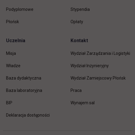
Podyplomowe
Stypendia
Płońsk
Opłaty
Uczelnia
Kontakt
Misja
Wydział Zarządzania i Logistyki
Władze
Wydział Inżynieryjny
Baza dydaktyczna
Wydział Zamiejscowy Płońsk
link otwiera się w nowej karc
Baza laboratoryjna
Praca
link otwiera się w nowej karcie
BIP
Wynajem sal
Deklaracja dostępności