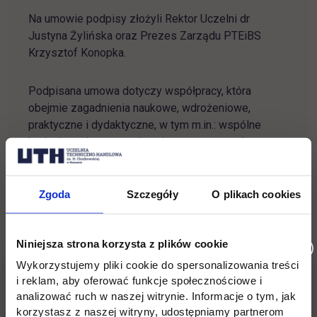
Na umowie podpisy złożyli Rektor Uczelni dr
Justyna Żylińska oraz Prezes Zarządu PTEiBS
Krzysztof Konopka.
Podpisana umowa dotyczy współpracy, która
obejmie zagadnienia naukowe, wdrożeniowe,
praktyczne i dydaktyczne, w tym m.in.: wspólne
badania naukowe w zakresie nowoczesnych
technologii, seminaria, konferencje i publikacje
naukowe; podwyższanie kwalifikacji zawodowych
pracowników i organizacji innowacyjnej dydaktyki
Zgoda
Szczegóły
O plikach cookies
(kursy oraz studia podyplomowe); realizacja staży i
praktyk.
Niniejsza strona korzysta z plików cookie
Polskie Towarzystwo Ekspertów i Biegłych
Wykorzystujemy pliki cookie do spersonalizowania treści
i reklam, aby oferować funkcje społecznościowe i
link otwiera się w nowej karcie
Sądowych
z siedzibą w Warszawie jest
analizować ruch w naszej witrynie. Informacje o tym, jak
dobrowolnym, trwałym, demokratycznym i
korzystasz z naszej witryny, udostępniamy partnerom
samorządnym stowarzyszeniem naukowo-