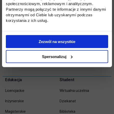
społecznościowym, reklamowym i analitycznym.
technicznym, zrzeszającym przede wszystkim
Partnerzy mogą połączyć te informacje z innymi danymi
ekspertów i biegłych sądowych, przedstawicieli
otrzymanymi od Ciebie lub uzyskanymi podczas
zawodów pokrewnych oraz osoby ubiegające się o
korzystania z ich usług.
uzyskanie powyższych tytułów, jak i sympatyków, a
także wszelkie osoby zainteresowane działalnością
w ramach wymienionych zawodów.
Zezwól na wszystkie
Spersonalizuj
Wróć
Pomiń
Edukacja
Student
Informacje w stopce
stopkę
Licencjackie
Wirtualna uczelnia
Inżynierskie
Dziekanat
Magisterskie
Biblioteka