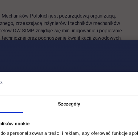
 Mechaników Polskich jest pozarządową organizacją,
icznego, zrzeszającą inżynierów i techników mechaników
lów OW SIMP znajduje się min. inicjowanie i popieranie
ry technicznej oraz podnoszenie kwalifikacji zawodowych.
Szczegóły
 plików cookie
do spersonalizowania treści i reklam, aby oferować funkcje sp