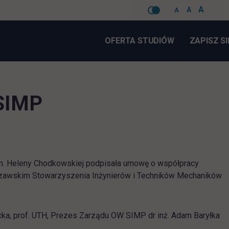
A
A
A
Pomiń
nawigacje
OFERTA STUDIÓW
ZAPISZ SI
SIMP
im. Heleny Chodkowskiej podpisała umowę o współpracy
szawskim Stowarzyszenia Inżynierów i Techników Mechaników
cka, prof. UTH, Prezes Zarządu OW SIMP dr inż. Adam Baryłka