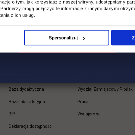
ormacje o tym, jak korzystasz z naszej witryny, udostępniamy p
Partnerzy mogą połączyć te informacje z innymi danymi otrzym
nia z ich usług.
Spersonalizuj
Z
Uczelnia
Kontakt
Misja
Wydział Zarządzania i Logisty
Władze
Wydział Inżynieryjny
Baza dydaktyczna
Wydział Zamiejscowy Płońsk
link otwiera się w nowej 
Baza laboratoryjna
Praca
link otwiera się w nowej karcie
BIP
Wynajem sal
Deklaracja dostępności