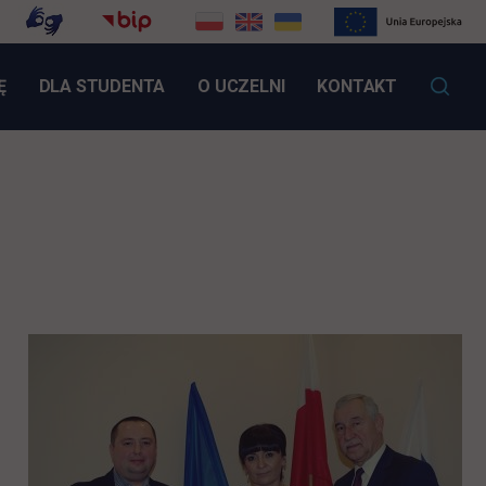
LINK OTWIERA SIĘ W NOWEJ KARCIE
Ę
DLA STUDENTA
O UCZELNI
KONTAKT