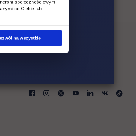
artnerom społecznościowym,
anymi od Ciebie lub
ezwól na wszystkie
ki
karcie