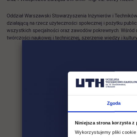
Oddział Warszawski Stowarzyszenia Inżynierów i Techników
działającą na rzecz użyteczności społecznej i pożytku publ
wszystkich specjalności oraz zawodów pokrewnych. Wśród ce
twórczości naukowej i technicznej, szerzenie wiedzy i kultu
Zgoda
Niniejsza strona korzysta z
Wykorzystujemy pliki cookie 