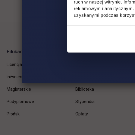
ruch w naszej witrynie. Inf
reklamowym i analitycznym. 
uzyskanymi podczas korzysta
Pomiń
Informacje w stopce
stopkę
Edukacja
Student
Licencjackie
Wirtualna uczelnia
Inżynierskie
Dziekanat
Magisterskie
Biblioteka
Podyplomowe
Stypendia
Płońsk
Opłaty