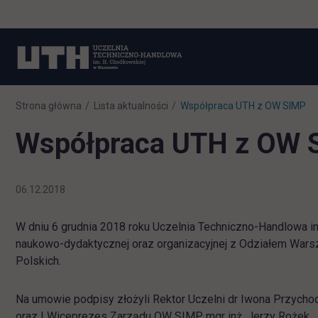
Strona główna
Lista aktualności
Współpraca UTH z OW SIMP
Współpraca UTH z OW 
06.12.2018
W dniu 6 grudnia 2018 roku Uczelnia Techniczno-Handlowa 
naukowo-dydaktycznej oraz organizacyjnej z Odziałem War
Polskich.
Na umowie podpisy złożyli Rektor Uczelni dr Iwona Przycho
oraz I Wiceprezes Zarządu OW SIMP mgr inż. Jerzy Rożek.