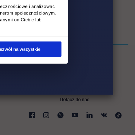
ołecznościowe i analizować
artnerom społecznościowym,
anymi od Ciebie lub
ezwól na wszystkie
ki
karcie