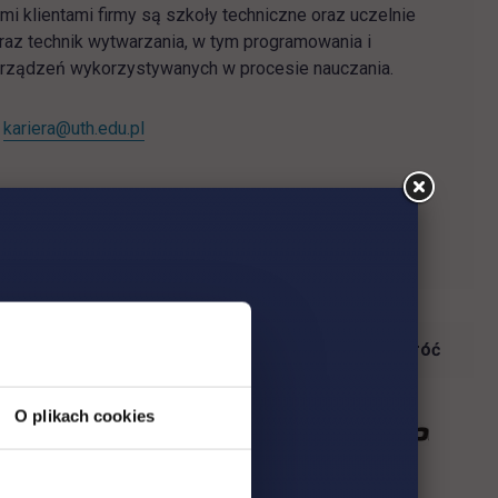
mi klientami firmy są szkoły techniczne oraz uczelnie
oraz technik wytwarzania, w tym programowania i
 urządzeń wykorzystywanych w procesie nauczania.
:
kariera@uth.edu.pl
Wróć
O plikach cookies