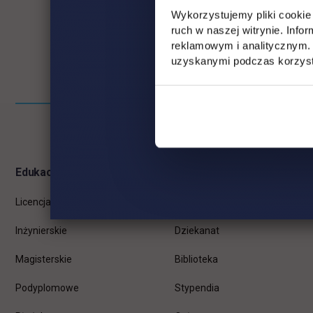
Wykorzystujemy pliki cookie 
ruch w naszej witrynie. Inf
reklamowym i analitycznym. 
uzyskanymi podczas korzysta
Pomiń
Informacje w stopce
stopkę
Edukacja
Student
Licencjackie
Wirtualna uczelnia
Inżynierskie
Dziekanat
Magisterskie
Biblioteka
Podyplomowe
Stypendia