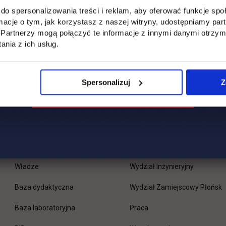
do spersonalizowania treści i reklam, aby oferować funkcje sp
ormacje o tym, jak korzystasz z naszej witryny, udostępniamy p
Partnerzy mogą połączyć te informacje z innymi danymi otrzym
nia z ich usług.
Spersonalizuj
Z
Uczelnia
Kontakt
Misja
Wydział Zarządzania i Logisty
Władze
Wydział Inżynieryjny
Baza dydaktyczna
Wydział Zamiejscowy Płońsk
link otwiera się w nowej 
Baza laboratoryjna
Praca