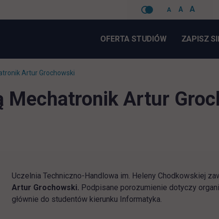
A
A
A
Pomiń
nawigacje
OFERTA STUDIÓW
ZAPISZ SI
tronik Artur Grochowski
ą Mechatronik Artur Gro
Uczelnia Techniczno-Handlowa im. Heleny Chodkowskiej za
Artur Grochowski.
Podpisane porozumienie dotyczy organi
głównie do studentów kierunku Informatyka.