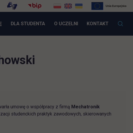
LINK OTWIERA SIĘ W NOWEJ KARCIE
Ę
DLA STUDENTA
O UCZELNI
KONTAKT
chowski
warła umowę o współpracy z firmą
Mechatronik
zacji studenckich praktyk zawodowych, skierowanych