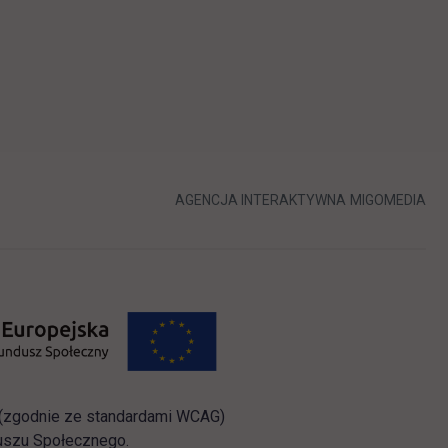
LINK OTWIERA 
LIN
AGENCJA INTERAKTYWNA
MIGOMEDIA
i (zgodnie ze standardami WCAG)
duszu Społecznego.