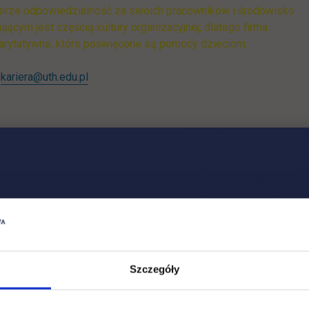
 bierze odpowiedzialność za swoich pracowników i środowisko
jącym jest częścią kultury organizacyjnej, dlatego firma
harytatywne, które poświęcone są pomocy dzieciom.
:
kariera@uth.edu.pl
Szczegóły