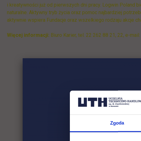
i kreatywności już od pierwszych dni pracy. Logwin Poland
naturalne. Aktywny tryb życia oraz pomoc najbardziej potrzebu
aktywnie wspiera Fundacje oraz wszelkiego rodzaju akcje c
Więcej informacji:
Biuro Karier, tel. 22 262 88 21, 22, e-mail
Zgoda