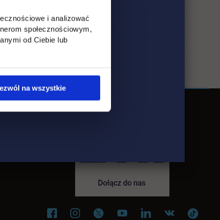
ołecznościowe i analizować
artnerom społecznościowym,
anymi od Ciebie lub
ezwól na wszystkie
ki
karcie