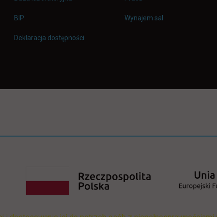
link otwiera się w nowej karcie
BIP
Wynajem sal
Deklaracja dostępności