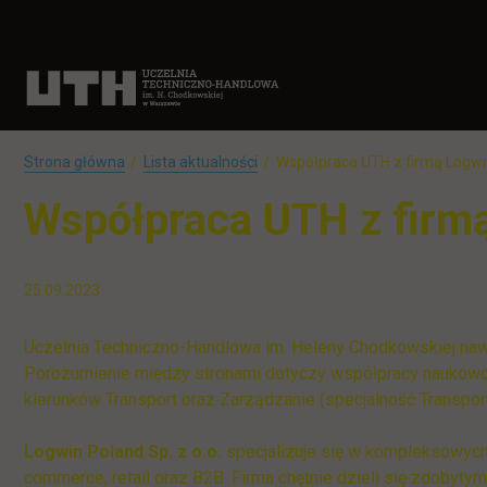
Strona główna
Lista aktualności
Współpraca UTH z firmą Logwin
Współpraca UTH z firmą
25.09.2023
Uczelnia Techniczno-Handlowa im. Heleny Chodkowskiej naw
Porozumienie między stronami dotyczy współpracy naukowo-
kierunków Transport oraz Zarządzanie (specjalność Transpor
Logwin Poland Sp. z o.o.
specjalizuje się w kompleksowych
commerce, retail oraz B2B. Firma chętnie dzieli się zdobytym