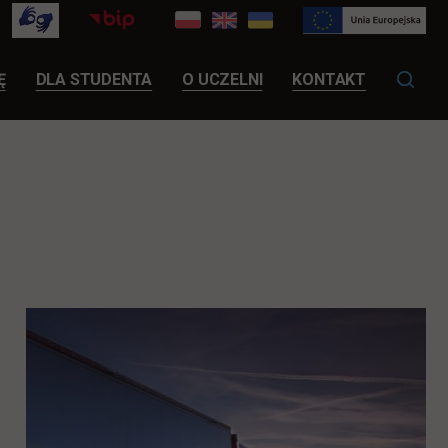
LINK OTWIERA SIĘ W NOWEJ KARCIE
Ę
DLA STUDENTA
O UCZELNI
KONTAKT
.
a się w nowej karcie