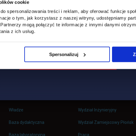
 plików cookie
do spersonalizowania treści i reklam, aby oferować funkcje sp
ormacje o tym, jak korzystasz z naszej witryny, udostępniamy p
Partnerzy mogą połączyć te informacje z innymi danymi otrzym
nia z ich usług.
Spersonalizuj
Z
Uczelnia
Kontakt
Misja
Wydział Zarządzania i Logisty
Władze
Wydział Inżynieryjny
Baza dydaktyczna
Wydział Zamiejscowy Płońsk
link otwiera się w nowej 
Baza laboratoryjna
Praca