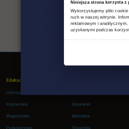
Niniejsza strona korzysta z
Wykorzystujemy pliki cookie 
ruch w naszej witrynie. Inf
reklamowym i analitycznym. 
uzyskanymi podczas korzysta
Pomiń
Informacje w stopce
stopkę
Edukacja
Student
Licencjackie
Wirtualna uczelnia
Inżynierskie
Dziekanat
Magisterskie
Biblioteka
Podyplomowe
Stypendia