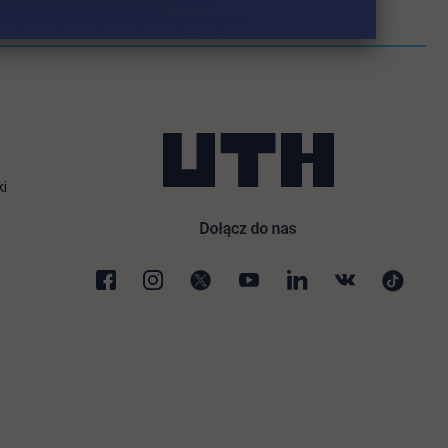
ki
karcie