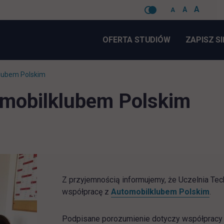
A
A
A
Pomiń
nawigacje
OFERTA STUDIÓW
ZAPISZ SI
lubem Polskim
mobilklubem Polskim
Z przyjemnością informujemy, że Uczelnia Te
link
współpracę z
Automobilklubem Polskim
.
Podpisane porozumienie dotyczy współpracy n