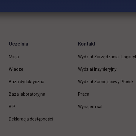
Uczelnia
Kontakt
Misja
Wydział Zarządzania i Logisty
Władze
Wydział Inżynieryjny
Baza dydaktyczna
Wydział Zamiejscowy Płońsk
link otwiera się w nowej 
Baza laboratoryjna
Praca
link otwiera się w nowej karcie
BIP
Wynajem sal
Deklaracja dostępności