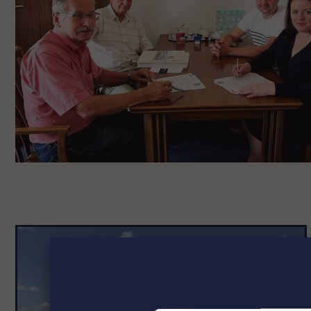
Pomiń
galerię