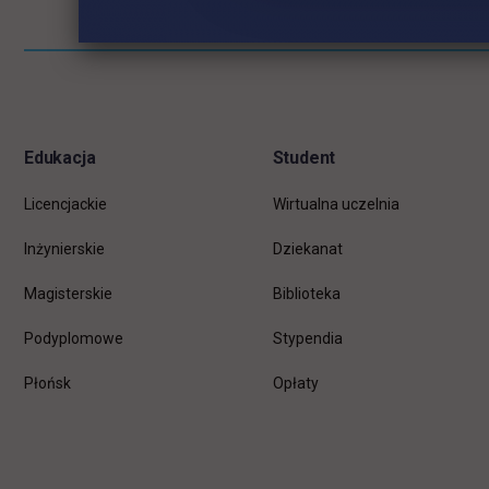
Pomiń
Informacje w stopce
stopkę
Edukacja
Student
Licencjackie
Wirtualna uczelnia
Inżynierskie
Dziekanat
Magisterskie
Biblioteka
Podyplomowe
Stypendia
Płońsk
Opłaty