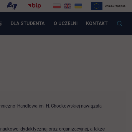
LINK OTWIERA SIĘ W NOWEJ KARCIE
Ę
DLA STUDENTA
O UCZELNI
KONTAKT
chniczno-Handlowa im. H. Chodkowskiej nawiązała
 otwiera się w nowej karcie
aukowo-dydaktycznej oraz organizacyjnej, a także