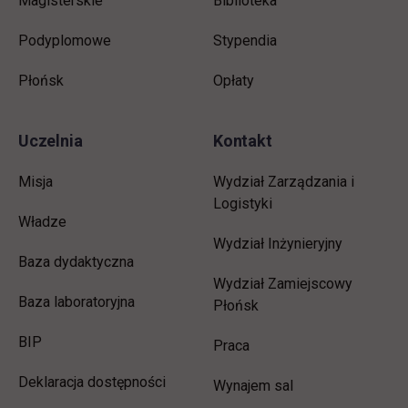
Magisterskie
Biblioteka
Podyplomowe
Stypendia
Płońsk
Opłaty
Uczelnia
Kontakt
Misja
Wydział Zarządzania i
Logistyki
Władze
Wydział Inżynieryjny
Baza dydaktyczna
Wydział Zamiejscowy
Baza laboratoryjna
Płońsk
link otwiera się w nowej karcie
BIP
link otwiera się w nowej 
Praca
Deklaracja dostępności
Wynajem sal