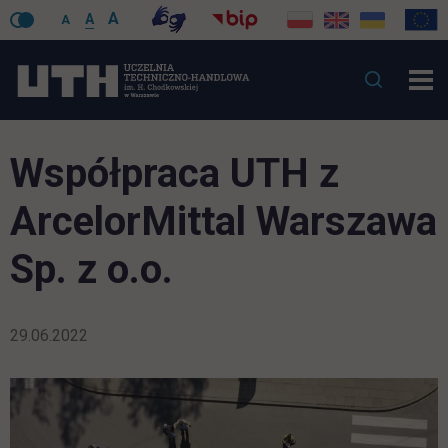
A
A
A
Współpraca UTH z
ArcelorMittal Warszawa
Sp. z o.o.
29.06.2022