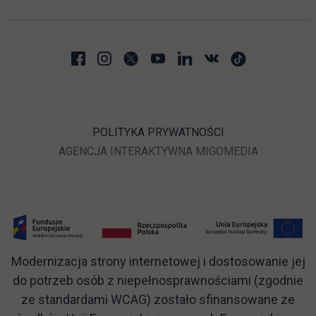
POLITYKA PRYWATNOŚCI
LINK OTWIERA SIĘ W N
LINK OTWI
AGENCJA INTERAKTYWNA
MIGOMEDIA
Modernizacja strony internetowej i dostosowanie jej
do potrzeb osób z niepełnosprawnościami (zgodnie
ze standardami WCAG) zostało sfinansowane ze