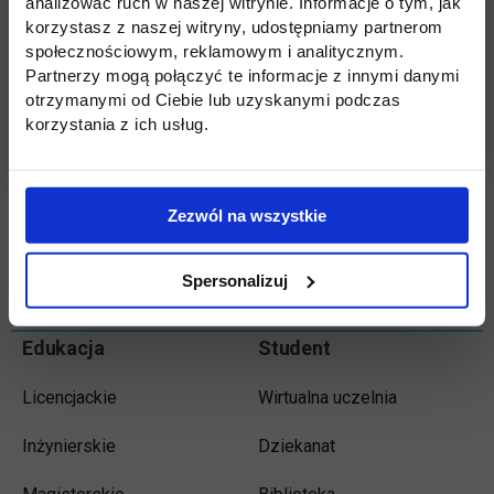
stolicy. Stal to tworzywo, które można
analizować ruch w naszej witrynie. Informacje o tym, jak
korzystasz z naszej witryny, udostępniamy partnerom
przetwarzać bez końca. Nasze hasło: TWÓRZ
społecznościowym, reklamowym i analitycznym.
Z NAMI ŚWIAT
Partnerzy mogą połączyć te informacje z innymi danymi
otrzymanymi od Ciebie lub uzyskanymi podczas
Więcej informacji:
Biuro Karier, tel. 22 262 88
korzystania z ich usług.
21, 22 e-mail:
kariera@uth.edu.pl
Zezwól na wszystkie
Wróć
Spersonalizuj
Informacje w stopce
Pomiń
Edukacja
Student
stopkę
Licencjackie
Wirtualna uczelnia
Inżynierskie
Dziekanat