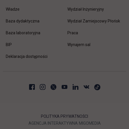
Władze
Wydział Inżynieryjny
Baza dydaktyczna
Wydział Zamiejscowy Płońsk
link otwiera się w nowej karc
Baza laboratoryjna
Praca
link otwiera się w nowej karcie
BIP
Wynajem sal
Deklaracja dostępności
POLITYKA PRYWATNOŚCI
LINK OTWIERA SIĘ W NOWEJ
LINK OTWIERA 
AGENCJA INTERAKTYWNA
MIGOMEDIA