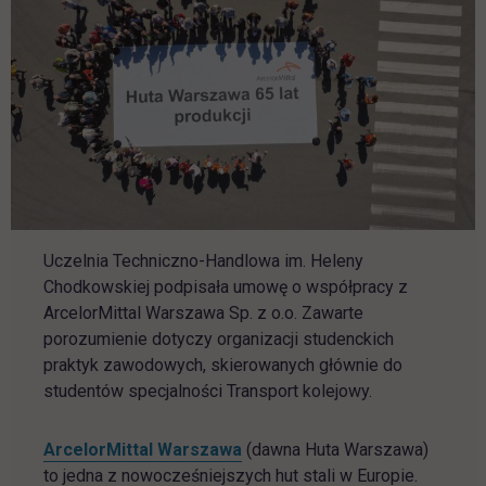
Uczelnia Techniczno-Handlowa im. Heleny
Chodkowskiej podpisała umowę o współpracy z
ArcelorMittal Warszawa Sp. z o.o. Zawarte
porozumienie dotyczy organizacji studenckich
praktyk zawodowych, skierowanych głównie do
studentów specjalności Transport kolejowy.
link otwiera się w nowej karci
ArcelorMittal Warszawa
(dawna Huta Warszawa)
to jedna z nowocześniejszych hut stali w Europie.