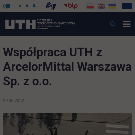
A
A
A
Współpraca UTH z
ArcelorMittal Warszawa
Sp. z o.o.
29.06.2022