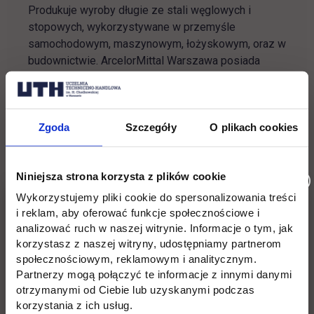
Produkuje wyroby długie ze stali węglowych i
stopowych, wykorzystywane w przemyśle
samochodowym, maszynowym, łożyskowym, oraz w
budownictwie. ArcelorMittal Warszawa posiada
następujące wydziały produkcyjne: stalownię
elektryczną, mogącą wyprodukować ponad 500
gatunków stali, walcownię prętów jakościowych i
Zgoda
Szczegóły
O plikach cookies
żebrowanych oraz linie wykańczające. Wyroby
transportowane są koleją i samochodami
ciężarowymi. Dzięki temu, że pracujemy w oparciu o
Niniejsza strona korzysta z plików cookie
złom, jesteśmy największym zakładem
recyklingowym w stolicy. Stal to tworzywo, które
Wykorzystujemy pliki cookie do spersonalizowania treści
można przetwarzać bez końca. Nasze hasło:
i reklam, aby oferować funkcje społecznościowe i
analizować ruch w naszej witrynie. Informacje o tym, jak
TWÓRZ Z NAMI ŚWIAT
korzystasz z naszej witryny, udostępniamy partnerom
społecznościowym, reklamowym i analitycznym.
Więcej informacji:
Biuro Karier, tel. 22 262 88 21,
Partnerzy mogą połączyć te informacje z innymi danymi
22 e-mail:
kariera@uth.edu.pl
otrzymanymi od Ciebie lub uzyskanymi podczas
korzystania z ich usług.