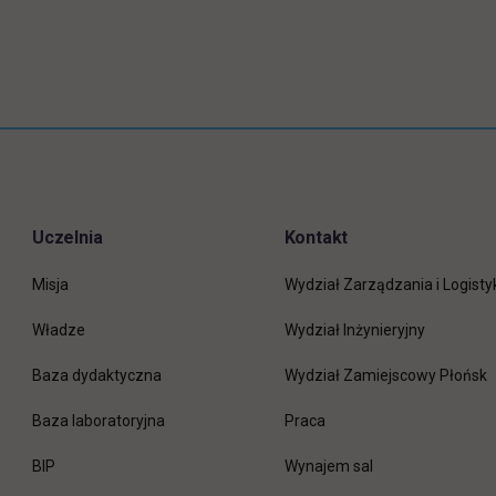
Uczelnia
Kontakt
Misja
Wydział Zarządzania i Logisty
Władze
Wydział Inżynieryjny
Baza dydaktyczna
Wydział Zamiejscowy Płońsk
link otwiera się w nowej 
Baza laboratoryjna
Praca
link otwiera się w nowej karcie
BIP
Wynajem sal