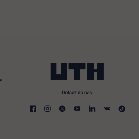
ki
karcie