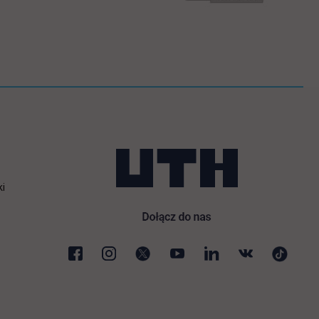
ki
karcie