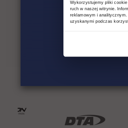
Program modernizacji służb odpowiedzialnych za 
Wykorzystujemy pliki cookie 
ruch w naszej witrynie. Inf
Bezpieczeństwo ekonomiczne Polski w kontekście 
reklamowym i analitycznym. 
uzyskanymi podczas korzysta
Perspektywy finansowania modernizacji polskiej a
Moderator konferencji – dr hab. Roman Polak