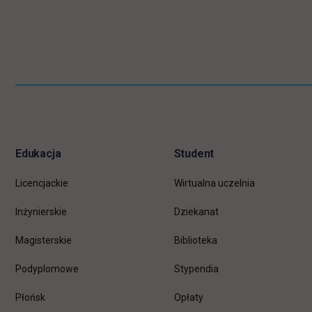
Pomiń
Informacje w stopce
stopkę
Edukacja
Student
Licencjackie
Wirtualna uczelnia
Inżynierskie
Dziekanat
Magisterskie
Biblioteka
Podyplomowe
Stypendia
Płońsk
Opłaty