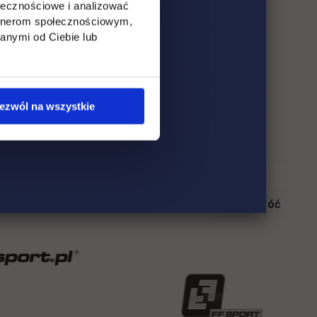
ołecznościowe i analizować
artnerom społecznościowym,
anymi od Ciebie lub
ezwól na wszystkie
Wróć