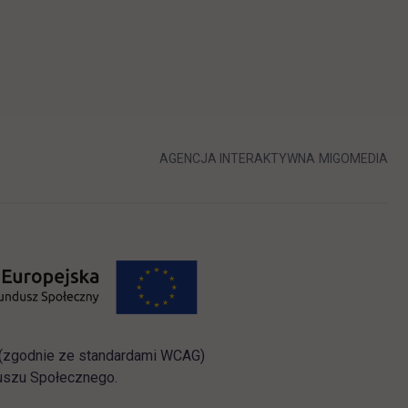
LINK OTWIERA 
LIN
AGENCJA INTERAKTYWNA
MIGOMEDIA
i (zgodnie ze standardami WCAG)
duszu Społecznego.