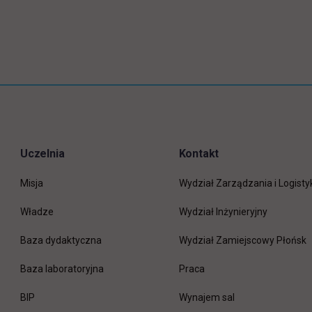
Uczelnia
Kontakt
Misja
Wydział Zarządzania i Logisty
Władze
Wydział Inżynieryjny
Baza dydaktyczna
Wydział Zamiejscowy Płońsk
link otwiera się w nowej 
Baza laboratoryjna
Praca
link otwiera się w nowej karcie
BIP
Wynajem sal