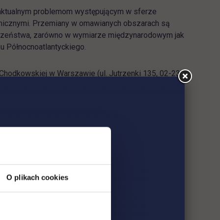
 aktualnym problemom występującym w sferze
micznymi. Przemiany w omawianych obszarach są
ieczeństwa, zarówno w wymiarze międzynarodowym jak
zu Północnoatlantyckiego.
y Chodkowskiej w Warszawie
(ul. Jutrzenki 135, 02-231
ospodarczego – dr Jerzy Walkowiak
O plikach cookies