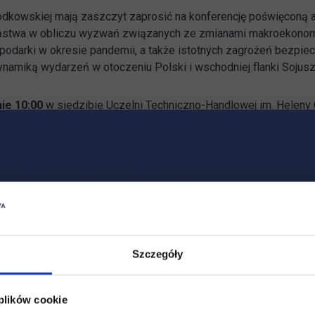
odkowskiej mają zaszczyt zaprosić na konferencję poświęconą
państwa w obliczu wyzwań związanych ze zmianami makroekono
spodarki w okresie pandemii, a także istotnych zagrożeń bezp
dynamiką wydarzeń w otoczeniu Polski i wschodniej flanki Sojus
nie 10:00
w siedzibie Uczelni Techniczno-Handlowej im. Helen
e następujące zagadnienia:
i w świetle światowego kryzysu przywództwa politycznego i g
iew Wasielewski
Szczegóły
an Polak
 plików cookie