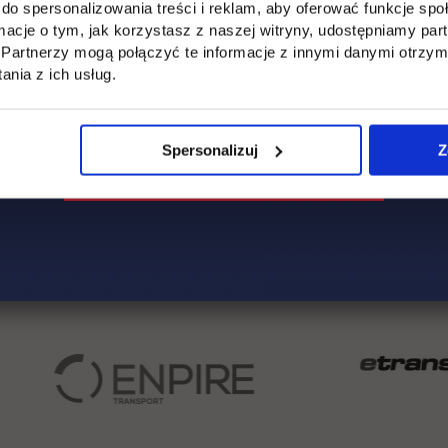
bezpieczeństwo wewnętrzne Polski - dr Arkadiusz Polak
do spersonalizowania treści i reklam, aby oferować funkcje sp
ormacje o tym, jak korzystasz z naszej witryny, udostępniamy p
funkcjonowania Inicjatywy Trójmorza - dr Marta Gębska
Partnerzy mogą połączyć te informacje z innymi danymi otrzym
nia z ich usług.
rmii - dr Krzysztof Gawkowski
Spersonalizuj
Z
Serdecznie zapraszamy!