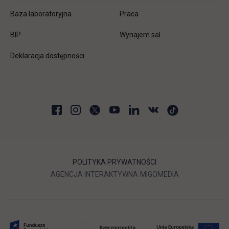
link otwiera się w nowej karc
Baza laboratoryjna
Praca
link otwiera się w nowej karcie
BIP
Wynajem sal
Deklaracja dostępności
POLITYKA PRYWATNOŚCI
LINK OTWIERA SIĘ W NOWEJ
LINK OTWIERA 
AGENCJA INTERAKTYWNA
MIGOMEDIA