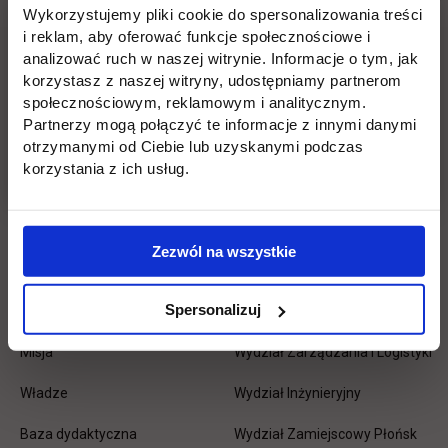
Wykorzystujemy pliki cookie do spersonalizowania treści
i reklam, aby oferować funkcje społecznościowe i
Pomiń
Edukacja
Student
Informacje w stopce
analizować ruch w naszej witrynie. Informacje o tym, jak
stopkę
korzystasz z naszej witryny, udostępniamy partnerom
Licencjackie
Wirtualna uczelnia
społecznościowym, reklamowym i analitycznym.
Partnerzy mogą połączyć te informacje z innymi danymi
Inżynierskie
Dziekanat
otrzymanymi od Ciebie lub uzyskanymi podczas
Magisterskie
Biblioteka
korzystania z ich usług.
Podyplomowe
Stypendia
Płońsk
Opłaty
Zezwól na wszystkie
Uczelnia
Kontakt
Spersonalizuj
Misja
Wydział Zarządzania i Logistyki
Władze
Wydział Inżynieryjny
Baza dydaktyczna
Wydział Zamiejscowy Płońsk