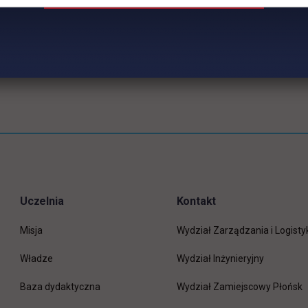
Uczelnia
Kontakt
Misja
Wydział Zarządzania i Logisty
Władze
Wydział Inżynieryjny
Baza dydaktyczna
Wydział Zamiejscowy Płońsk