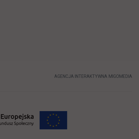
karcie
LINK OTWIERA 
LIN
AGENCJA INTERAKTYWNA
MIGOMEDIA