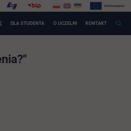
LINK OTWIERA SIĘ W NOWEJ KARCIE
Ę
DLA STUDENTA
O UCZELNI
KONTAKT
nia?"