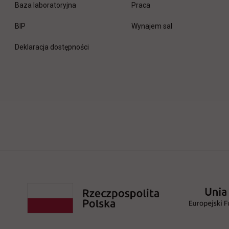
link otwiera się w nowej 
Baza laboratoryjna
Praca
link otwiera się w nowej karcie
BIP
Wynajem sal
Deklaracja dostępności