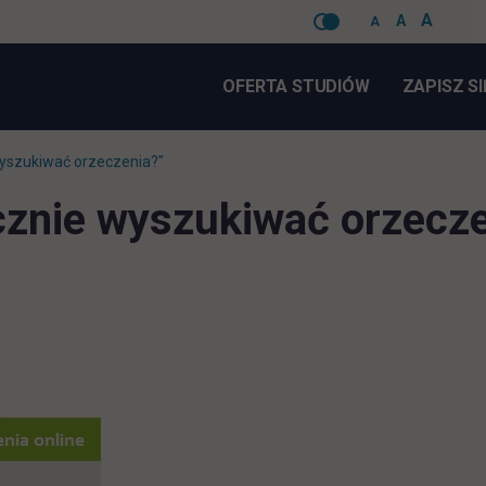
A
A
A
Pomiń
nawigacje
OFERTA STUDIÓW
ZAPISZ SI
yszukiwać orzeczenia?"
znie wyszukiwać orzecze