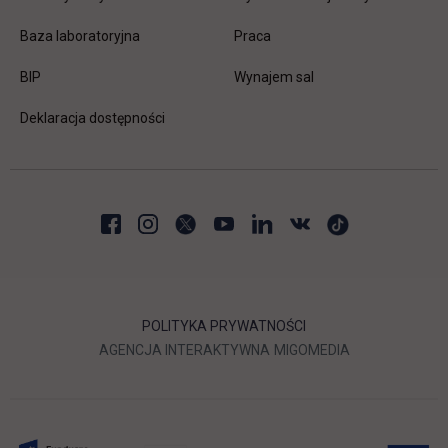
link otwiera się w nowej karc
Baza laboratoryjna
Praca
link otwiera się w nowej karcie
BIP
Wynajem sal
Deklaracja dostępności
POLITYKA PRYWATNOŚCI
LINK OTWIERA SIĘ W NOWEJ
LINK OTWIERA 
AGENCJA INTERAKTYWNA
MIGOMEDIA