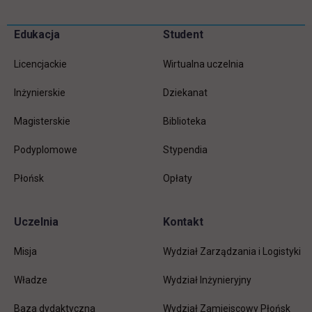
Pomiń
Edukacja
Student
Informacje w stopce
stopkę
Licencjackie
Wirtualna uczelnia
Inżynierskie
Dziekanat
Magisterskie
Biblioteka
Podyplomowe
Stypendia
Płońsk
Opłaty
Uczelnia
Kontakt
Misja
Wydział Zarządzania i Logistyki
Władze
Wydział Inżynieryjny
Baza dydaktyczna
Wydział Zamiejscowy Płońsk