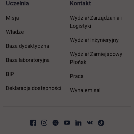
Uczelnia
Kontakt
Misja
Wydział Zarządzania i
Logistyki
Władze
Wydział Inżynieryjny
Baza dydaktyczna
Wydział Zamiejscowy
Baza laboratoryjna
Płońsk
link otwiera się w nowej karcie
BIP
link otwiera się w no
Praca
Deklaracja dostępności
Wynajem sal