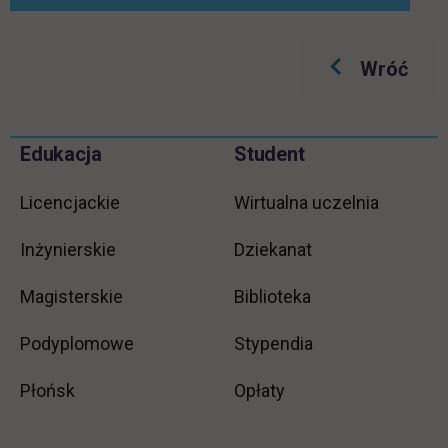
Wróć
Pomiń
Edukacja
Student
Informacje w stopce
stopkę
Licencjackie
Wirtualna uczelnia
Inżynierskie
Dziekanat
Magisterskie
Biblioteka
Podyplomowe
Stypendia
Płońsk
Opłaty