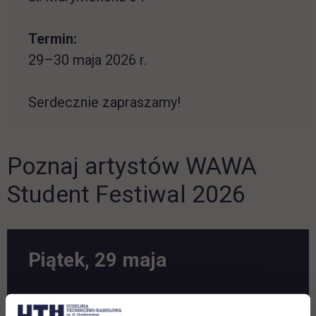
Termin:
29–30 maja 2026 r.
Serdecznie zapraszamy!
Poznaj artystów WAWA
Student Festiwal 2026
Piątek, 29 maja
Guzior