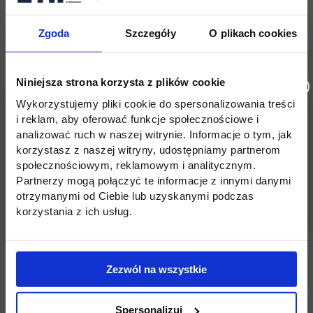
Young Multi
Zgoda
Szczegóły
O plikach cookies
Opał
Niniejsza strona korzysta z plików cookie
Dwa Sławy
Wykorzystujemy pliki cookie do spersonalizowania treści
i reklam, aby oferować funkcje społecznościowe i
analizować ruch w naszej witrynie. Informacje o tym, jak
korzystasz z naszej witryny, udostępniamy partnerom
społecznościowym, reklamowym i analitycznym.
Partnerzy mogą połączyć te informacje z innymi danymi
Sobota, 30 maja
otrzymanymi od Ciebie lub uzyskanymi podczas
korzystania z ich usług.
Zalewski
Zezwól na wszystkie
Nocny Kochanek
WaluśKraksaKryzys
Spersonalizuj