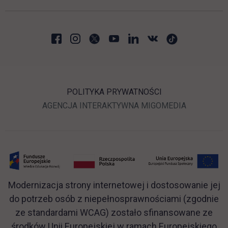
POLITYKA PRYWATNOŚCI
LINK OTWIERA SIĘ W N
LINK OTWI
AGENCJA INTERAKTYWNA
MIGOMEDIA
Modernizacja strony internetowej i dostosowanie jej
do potrzeb osób z niepełnosprawnościami (zgodnie
ze standardami WCAG) zostało sfinansowane ze
środków Unii Europejskiej w ramach Europejskiego