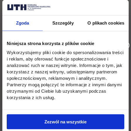
Zgoda
Szczegóły
O plikach cookies
link otwie
Kup bilet na Wawa Student Festiwal 2025
Niniejsza strona korzysta z plików cookie
Wykorzystujemy pliki cookie do spersonalizowania treści
i reklam, aby oferować funkcje społecznościowe i
analizować ruch w naszej witrynie. Informacje o tym, jak
Wróć
korzystasz z naszej witryny, udostępniamy partnerom
społecznościowym, reklamowym i analitycznym.
Partnerzy mogą połączyć te informacje z innymi danymi
Informacje w stopce
Pomiń
Edukacja
Student
otrzymanymi od Ciebie lub uzyskanymi podczas
korzystania z ich usług.
stopkę
Licencjackie
Wirtualna uczelnia
Inżynierskie
Dziekanat
Zezwól na wszystkie
Magisterskie
Biblioteka