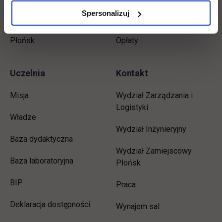
Spersonalizuj
Podyplomowe
Stypendia
Płońsk
Opłaty
Uczelnia
Kontakt
Misja
Wydział Zarządzania i
Logistyki
Władze
Wydział Inżynieryjny
Baza dydaktyczna
Wydział Zamiejscowy
Baza laboratoryjna
Płońsk
link otwiera się w nowej karcie
BIP
link otwiera się w nowej 
Praca
Deklaracja dostępności
Wynajem sal