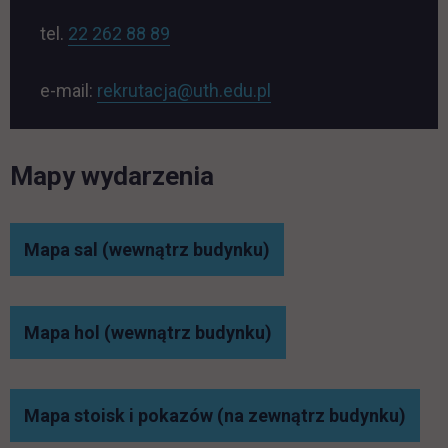
tel.
22 262 88 89
link otwiera się w now
e-mail:
rekrutacja@uth.edu.pl
Mapy wydarzenia
link otwiera się w now
Mapa sal (wewnątrz budynku)
Mapa hol (wewnątrz budynku)
link 
Mapa stoisk i pokazów (na zewnątrz budynku)