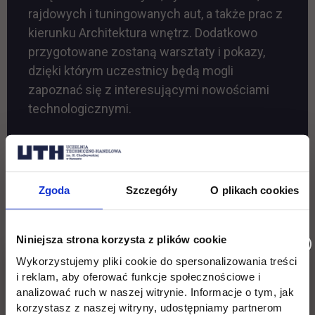
rajdowych i tuningowanych aut, a także prac z
kierunku Architektura wnętrz. Dodatkowo
przygotowane zostaną warsztaty i pokazy,
dzięki którym uczestnicy będą mogli
zapoznać się z interesującymi nowościami
technologicznymi.
Program Warszawskiego
Festiwalu Nauk Inżynieryjnych
Zgoda
Szczegóły
O plikach cookies
w UTH
Niniejsza strona korzysta z plików cookie
21 marca 2024
– wykłady online (transmisja
poprzez platformę YouTube)
Wykorzystujemy pliki cookie do spersonalizowania treści
i reklam, aby oferować funkcje społecznościowe i
analizować ruch w naszej witrynie. Informacje o tym, jak
22 marca 2024
– wykłady, warsztaty, panele
korzystasz z naszej witryny, udostępniamy partnerom