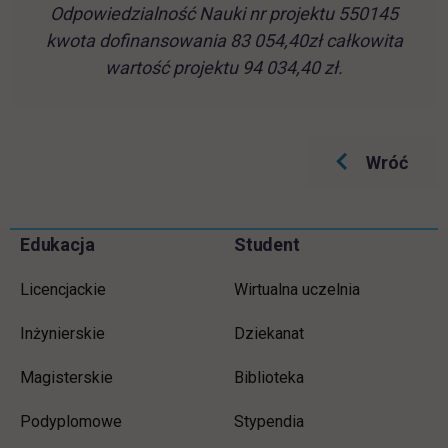
Odpowiedzialność Nauki nr projektu 550145
kwota dofinansowania 83 054,40zł całkowita
wartość projektu 94 034,40 zł.
Wróć
Informacje w stopce
Pomiń
Edukacja
Student
stopkę
Licencjackie
Wirtualna uczelnia
Inżynierskie
Dziekanat
Magisterskie
Biblioteka
Podyplomowe
Stypendia