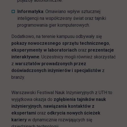
pojazdy autonomiczne.
Informatyka
: Omawiano wpływ sztucznej
inteligencji na współczesny świat oraz tajniki
programowania gier komputerowych.
Dodatkowo, na terenie kampusu odbywały się
pokazy nowoczesnego sprzętu technicznego
,
eksperymenty w laboratoriach
oraz
prezentacje
interaktywne
. Uczestnicy mogli również skorzystać
z
warsztatów prowadzonych przez
doświadczonych inżynierów i specjalistów
z
branży.
Warszawski Festiwal Nauk Inżynieryjnych z UTH to
wyjątkowa okazja do
zgłębienia tajników nauk
inżynieryjnych
,
nawiązania kontaktów z
ekspertami
oraz
odkrycia nowych ścieżek
kariery
w dynamicznie rozwijających się
dziedzinach technologii.