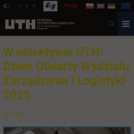
A
A
A
W obiektywie UTH:
Dzień Otwarty Wydziału
Zarządzania i Logistyki
2025
28.02.2025
Pomiń galerię