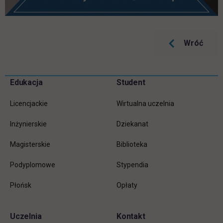
Wróć
Pomiń
Edukacja
Student
Informacje w stopce
stopkę
Licencjackie
Wirtualna uczelnia
Inżynierskie
Dziekanat
Magisterskie
Biblioteka
Podyplomowe
Stypendia
Płońsk
Opłaty
Uczelnia
Kontakt