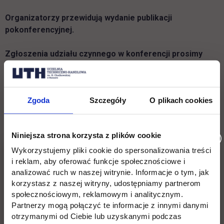
Organizatorzy przewidują wydanie publikacji
pokonferencyjnej.
Zgłoszenia udziału czynnego w konferencji prosimy
przesyłać do dnia 8 marca, a biernego do 15 marca 2017
r.
Zgoda
Szczegóły
O plikach cookies
KONTAKT:
Eliza Kotomska
tel. 22 262 88 88; e-mail: konferencja.naukowa@uth.edu.pl
Niniejsza strona korzysta z plików cookie
Wykorzystujemy pliki cookie do spersonalizowania treści
Serdecznie zapraszamy!
i reklam, aby oferować funkcje społecznościowe i
analizować ruch w naszej witrynie. Informacje o tym, jak
korzystasz z naszej witryny, udostępniamy partnerom
społecznościowym, reklamowym i analitycznym.
Partnerzy mogą połączyć te informacje z innymi danymi
Patronat:
otrzymanymi od Ciebie lub uzyskanymi podczas