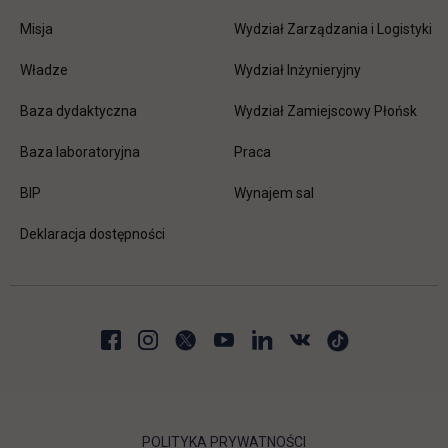
Misja
Wydział Zarządzania i Logistyki
Władze
Wydział Inżynieryjny
Baza dydaktyczna
Wydział Zamiejscowy Płońsk
link otwiera się w nowej karc
Baza laboratoryjna
Praca
link otwiera się w nowej karcie
BIP
Wynajem sal
Deklaracja dostępności
POLITYKA PRYWATNOŚCI