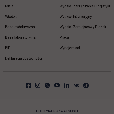
Misja
Wydział Zarządzania i Logistyki
Władze
Wydział Inżynieryjny
Baza dydaktyczna
Wydział Zamiejscowy Płońsk
link otwiera się w nowej karc
Baza laboratoryjna
Praca
link otwiera się w nowej karcie
BIP
Wynajem sal
Deklaracja dostępności
POLITYKA PRYWATNOŚCI