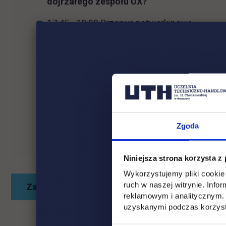
dojrzałego zespołu UX?
17:45 - 18:00 Przerwa networkinowa
18:00 - 18:30 Paweł Chłodnicki,
Doświadczen
18:30 - 18:45 Przerwa networkigowa
18:45 - 19:15 Sabina Białek,
Współodpowiedzi
biznesu.
19:45 - 20:00 Zakończenie
Zgoda
Niniejsza strona korzysta z
Wykorzystujemy pliki cookie 
ruch w naszej witrynie. Inf
link otwiera się 
Zachęcamy do nabycia biletów
reklamowym i analitycznym. 
uzyskanymi podczas korzysta