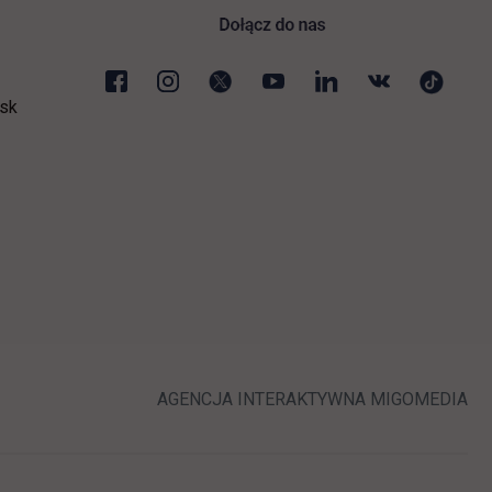
sk
ej karcie
LINK OTWIERA 
LI
AGENCJA INTERAKTYWNA
MIGOMEDIA