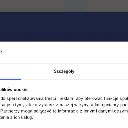
ie wykluczenia i niedopasowania w UX. Jak tworzyć p
alność, nie współczucie. UX designer i jego rola w b
Szczegóły
 plików cookie
do spersonalizowania treści i reklam, aby oferować funkcje sp
ormacje o tym, jak korzystasz z naszej witryny, udostępniamy p
w nowej karcie
Partnerzy mogą połączyć te informacje z innymi danymi otrzym
nia z ich usług.