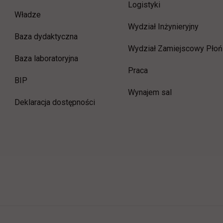
Logistyki
Władze
Wydział Inżynieryjny
Baza dydaktyczna
Wydział Zamiejscowy Płoń
Baza laboratoryjna
link otwiera się w now
Praca
link otwiera się w nowej karcie
BIP
Wynajem sal
Deklaracja dostępności