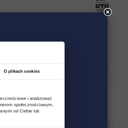
rodukty użyteczne dla wszystkich?
udowaniu społecznej odpowiedzialności
O plikach cookies
ołecznościowe i analizować
artnerom społecznościowym,
anymi od Ciebie lub