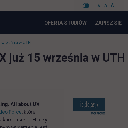
A
A
A
Pomiń
LI
OFERTA STUDIÓW
ZAPISZ SIĘ
nawigacje
15 września w UTH
UX już 15 września w UTH
ing. All about UX"
link otwiera się w nowej karcie
Ideo Force
, które
 kampusie UTH przy
wnym wydarzenia jest