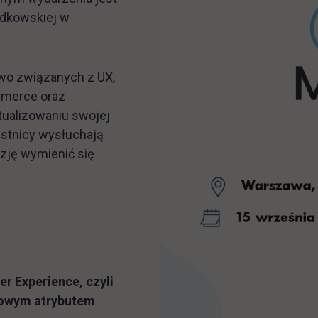
odkowskiej w
wo związanych z UX,
ommerce oraz
tualizowaniu swojej
estnicy wysłuchają
azję wymienić się
er Experience, czyli
zowym atrybutem