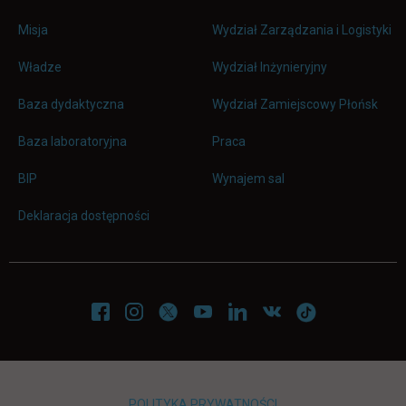
Misja
Wydział Zarządzania i Logistyki
Władze
Wydział Inżynieryjny
Baza dydaktyczna
Wydział Zamiejscowy Płońsk
link otwiera się w nowej karc
Baza laboratoryjna
Praca
link otwiera się w nowej karcie
BIP
Wynajem sal
Deklaracja dostępności
POLITYKA PRYWATNOŚCI