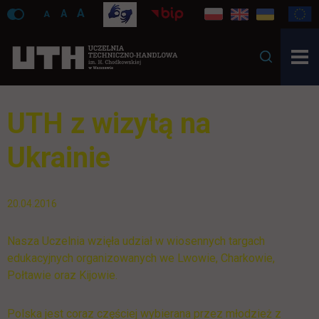
A
A
A
UTH z wizytą na
Ukrainie
20.04.2016
Nasza Uczelnia wzięła udział w wiosennych targach
edukacyjnych organizowanych we Lwowie, Charkowie,
Połtawie oraz Kijowie.
Polska jest coraz częściej wybierana przez młodzież z