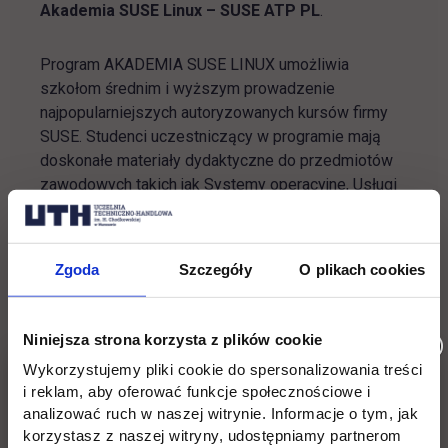
Akademia SUSE Linux – SUSE ATP PL
.
Program AKADEMIA SUSE LINUX umożliwia
szkołom średnim i wyższym prowadzenie
najpopularniejszych autoryzowanych kursów firmy
SUSE. Studenci uczestniczący w programie mają
doskonałe materiały dydaktyczne do przedmiotów
zawodowych takich jak Systemy operacyjne, Usługi
sieciowe, Bezpieczeństwo sieciowych systemów
operacyjnych. AKADEMIA SUSE LINUX pozwala
zdobyć uznawany na całym świecie tytuł zawodowy
Zgoda
Szczegóły
O plikach cookies
Dyplomowanego Administratora Linuksa SCA (SUSE
Certified Administrator in Enterprise Linux).
Niniejsza strona korzysta z plików cookie
Uczestnicy AKADEMII SUSE LINUX otrzymują
Wykorzystujemy pliki cookie do spersonalizowania treści
dostęp do kursów, testów i materiałów
i reklam, aby oferować funkcje społecznościowe i
szkoleniowych przygotowanych przez najlepszych
analizować ruch w naszej witrynie. Informacje o tym, jak
amerykańskich specjalistów, spolszczonych i
korzystasz z naszej witryny, udostępniamy partnerom