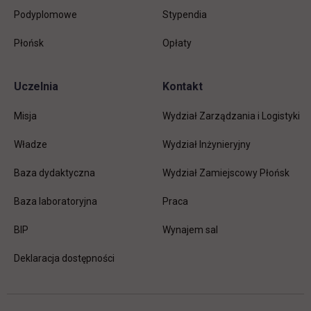
Podyplomowe
Stypendia
Płońsk
Opłaty
Uczelnia
Kontakt
Misja
Wydział Zarządzania i Logistyki
Władze
Wydział Inżynieryjny
Baza dydaktyczna
Wydział Zamiejscowy Płońsk
link otwiera się w nowej karc
Baza laboratoryjna
Praca
link otwiera się w nowej karcie
BIP
Wynajem sal
Deklaracja dostępności