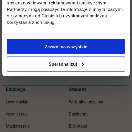
dostosowanych do obowiązujących w Polsce
społecznościowym, reklamowym i analitycznym.
podstaw programowych kształcenia ogólnego i
Partnerzy mogą połączyć te informacje z innymi danymi
otrzymanymi od Ciebie lub uzyskanymi podczas
zawodowego. Materiały szkoleniowe dostępne są
korzystania z ich usług.
przez platformę e-learningową.
link otwiera się w n
Strona internetowa
On-Line Education
.
Zezwól na wszystkie
Spersonalizuj
Wróć
Pomiń
Edukacja
Student
Informacje w stopce
stopkę
Licencjackie
Wirtualna uczelnia
Inżynierskie
Dziekanat
Magisterskie
Biblioteka