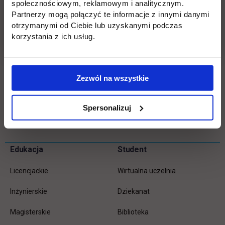
społecznościowym, reklamowym i analitycznym.
realizowanie wspólnych celów uczestników Klastra, poprzez
Partnerzy mogą połączyć te informacje z innymi danymi
działania naukowo-dydaktyczne oraz organizacyjne, jak
otrzymanymi od Ciebie lub uzyskanymi podczas
studenckie praktyki zawodowe i wyjazdy studyjne.
korzystania z ich usług.
link otwiera s
Więcej informacji:
Mazowiecki Klaster EE i OZE
Zezwól na wszystkie
Spersonalizuj
Wróć
Pomiń
Edukacja
Student
Informacje w stopce
stopkę
Licencjackie
Wirtualna uczelnia
Inżynierskie
Dziekanat
Magisterskie
Biblioteka