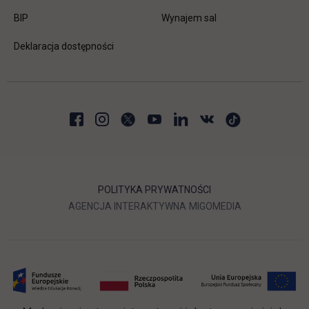
link otwiera się w nowej karcie
BIP
Wynajem sal
Deklaracja dostępności
POLITYKA PRYWATNOŚCI
LINK OTWIERA SIĘ W NOWEJ
LINK OTWIERA 
AGENCJA INTERAKTYWNA
MIGOMEDIA