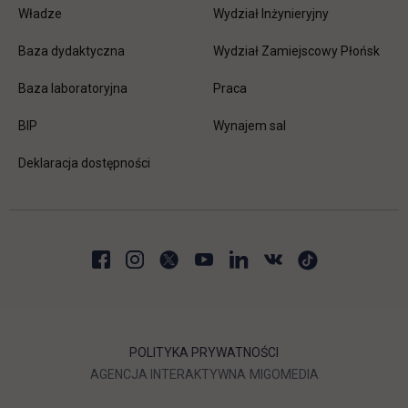
Władze
Wydział Inżynieryjny
Baza dydaktyczna
Wydział Zamiejscowy Płońsk
link otwiera się w nowej karc
Baza laboratoryjna
Praca
link otwiera się w nowej karcie
BIP
Wynajem sal
Deklaracja dostępności
POLITYKA PRYWATNOŚCI
LINK OTWIERA SIĘ W NOWEJ
LINK OTWIERA 
AGENCJA INTERAKTYWNA
MIGOMEDIA