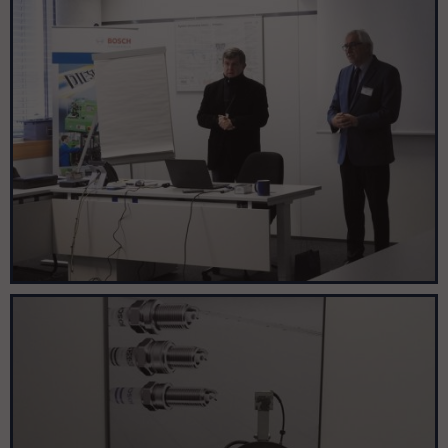
Pomiń galerię