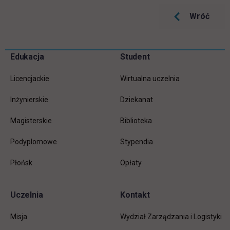
Wróć
Pomiń
Edukacja
Student
Informacje w stopce
stopkę
Licencjackie
Wirtualna uczelnia
Inżynierskie
Dziekanat
Magisterskie
Biblioteka
Podyplomowe
Stypendia
Płońsk
Opłaty
Uczelnia
Kontakt
Misja
Wydział Zarządzania i Logistyki