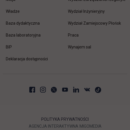
Władze
Wydział Inżynieryjny
Baza dydaktyczna
Wydział Zamiejscowy Płońsk
link otwiera się w nowej karc
Baza laboratoryjna
Praca
link otwiera się w nowej karcie
BIP
Wynajem sal
Deklaracja dostępności
POLITYKA PRYWATNOŚCI
LINK OTWIERA SIĘ W NOWEJ
LINK OTWIERA 
AGENCJA INTERAKTYWNA
MIGOMEDIA