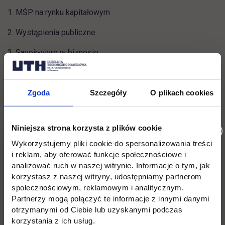
MŚP na rynku kapitałowym
Wystąpienia publiczne
Savoir-vivre w biznesie
To kolejne kursy tworzone przez UTH w ramach Akademii
PARP.
Zgoda
Szczegóły
O plikach cookies
Polecamy już dostępne,
wysoko oceniane
i bezpłatne kursy
stworzone przez ekspertów UTH:
Niniejsza strona korzysta z plików cookie
Wykorzystujemy pliki cookie do spersonalizowania treści
link otwiera się w no
Planowanie własnej kariery zawodowej
i reklam, aby oferować funkcje społecznościowe i
analizować ruch w naszej witrynie. Informacje o tym, jak
link otwiera się w nowej karcie
Techniki sprzedaży
korzystasz z naszej witryny, udostępniamy partnerom
społecznościowym, reklamowym i analitycznym.
link otwiera się w nowe
Zatrudnianie pierwszego pracownika
Partnerzy mogą połączyć te informacje z innymi danymi
otrzymanymi od Ciebie lub uzyskanymi podczas
link otwiera się w nowej karcie
Kredytowe ABC dla MŚP
korzystania z ich usług.