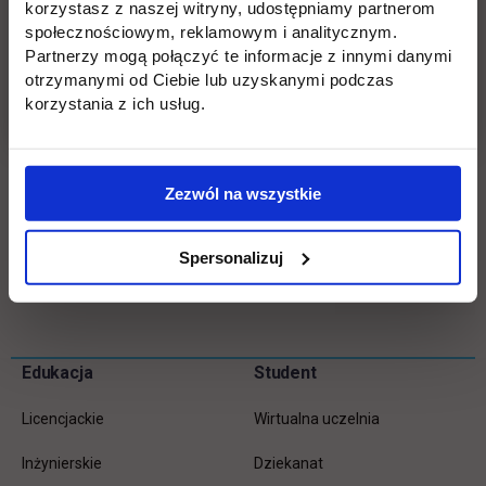
korzystasz z naszej witryny, udostępniamy partnerom
certyfikat jest ważny bezterminowo.
społecznościowym, reklamowym i analitycznym.
Partnerzy mogą połączyć te informacje z innymi danymi
rabat dla społeczności UTH
otrzymanymi od Ciebie lub uzyskanymi podczas
korzystania z ich usług.
certyfikat dla Pracodawcy
Zezwól na wszystkie
Więcej informacji na temat
LanguageCert
Spersonalizuj
Wróć
Pomiń
Edukacja
Student
Informacje w stopce
stopkę
Licencjackie
Wirtualna uczelnia
Inżynierskie
Dziekanat