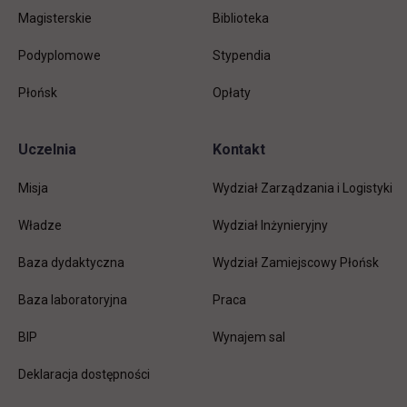
Magisterskie
Biblioteka
Podyplomowe
Stypendia
Płońsk
Opłaty
Uczelnia
Kontakt
Misja
Wydział Zarządzania i Logistyki
Władze
Wydział Inżynieryjny
Baza dydaktyczna
Wydział Zamiejscowy Płońsk
link otwiera się w nowej karc
Baza laboratoryjna
Praca
link otwiera się w nowej karcie
BIP
Wynajem sal
Deklaracja dostępności