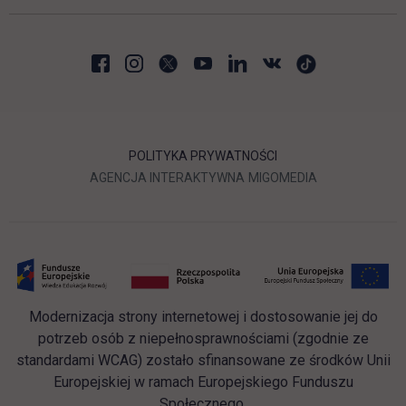
POLITYKA PRYWATNOŚCI
LINK OTWIERA SIĘ W NOWEJ
LINK OTWIERA 
AGENCJA INTERAKTYWNA
MIGOMEDIA
Modernizacja strony internetowej i dostosowanie jej do
potrzeb osób z niepełnosprawnościami (zgodnie ze
standardami WCAG) zostało sfinansowane ze środków Unii
Europejskiej w ramach Europejskiego Funduszu
Społecznego.