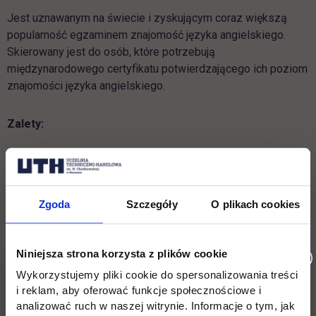
Jest uznawanym na świecie i zyskującym coraz większą
popularność egzaminem znajomość języka angielskiego.
Skierowany jest do osób, które potrzebują
międzynarodowego certyfikatu potwierdzającego ich poziom
znajomości języka angielskiego.
Zalety:
wygodny format – egzamin zdajemy online
elastyczność w doborze terminu
Zgoda
Szczegóły
O plikach cookies
szeroki zakres diagnostyczny
natychmiastowe rezultaty
Niniejsza strona korzysta z plików cookie
międzynarodowa uznawalność
Wykorzystujemy pliki cookie do spersonalizowania treści
i reklam, aby oferować funkcje społecznościowe i
adaptacyjność egzaminu
analizować ruch w naszej witrynie. Informacje o tym, jak