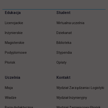
Pomiń
Edukacja
Student
Informacje w stopce
stopkę
Licencjackie
Wirtualna uczelnia
Inżynierskie
Dziekanat
Magisterskie
Biblioteka
Podyplomowe
Stypendia
Płońsk
Opłaty
Uczelnia
Kontakt
Misja
Wydział Zarządzania i Logistyki
Władze
Wydział Inżynieryjny
Baza dydaktyczna
Wydział Zamiejscowy Płońsk