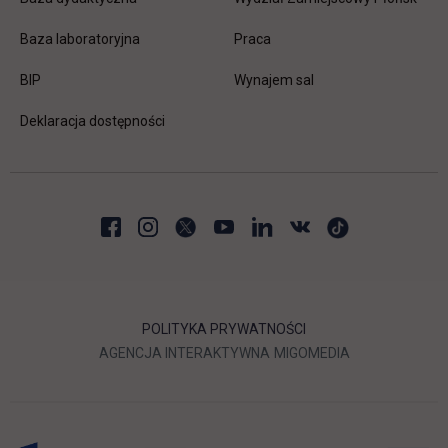
link otwiera się w nowej karc
Baza laboratoryjna
Praca
link otwiera się w nowej karcie
BIP
Wynajem sal
Deklaracja dostępności
POLITYKA PRYWATNOŚCI
LINK OTWIERA SIĘ W NOWEJ
LINK OTWIERA 
AGENCJA INTERAKTYWNA
MIGOMEDIA