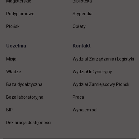
Magisterskie
Biblioteka
Podyplomowe
Stypendia
Płońsk
Opłaty
Uczelnia
Kontakt
Misja
Wydział Zarządzania i Logistyki
Władze
Wydział Inżynieryjny
Baza dydaktyczna
Wydział Zamiejscowy Płońsk
link otwiera się w nowej karc
Baza laboratoryjna
Praca
link otwiera się w nowej karcie
BIP
Wynajem sal
Deklaracja dostępności