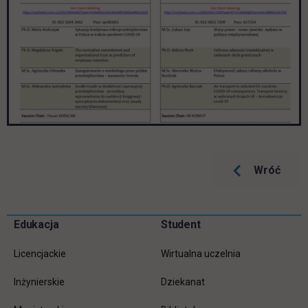
Wróć
Pomiń
Edukacja
Student
Informacje w stopce
stopkę
Licencjackie
Wirtualna uczelnia
Inżynierskie
Dziekanat