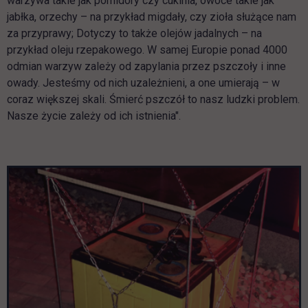
warzywa takie jak pomidory czy cukinia, owoce takie jak
jabłka, orzechy – na przykład migdały, czy zioła służące nam
za przyprawy; Dotyczy to także olejów jadalnych – na
przykład oleju rzepakowego. W samej Europie ponad 4000
odmian warzyw zależy od zapylania przez pszczoły i inne
owady. Jesteśmy od nich uzależnieni, a one umierają – w
coraz większej skali. Śmierć pszczół to nasz ludzki problem.
Nasze życie zależy od ich istnienia".
Pomiń galerię