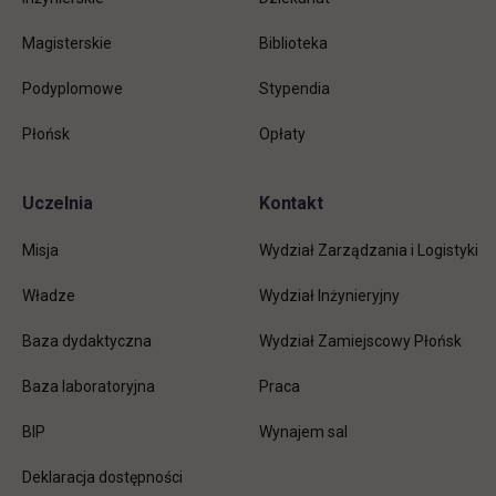
Magisterskie
Biblioteka
Podyplomowe
Stypendia
Płońsk
Opłaty
Uczelnia
Kontakt
Misja
Wydział Zarządzania i Logistyki
Władze
Wydział Inżynieryjny
Baza dydaktyczna
Wydział Zamiejscowy Płońsk
link otwiera się w nowej karc
Baza laboratoryjna
Praca
link otwiera się w nowej karcie
BIP
Wynajem sal
Deklaracja dostępności