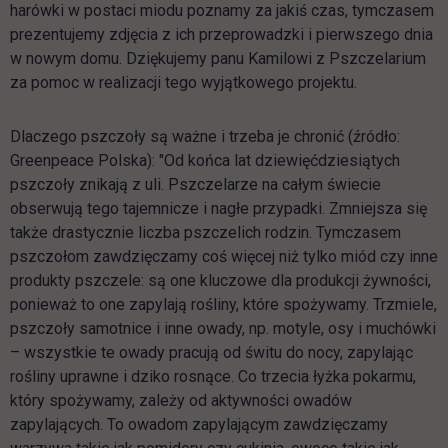
harówki w postaci miodu poznamy za jakiś czas, tymczasem
prezentujemy zdjęcia z ich przeprowadzki i pierwszego dnia
w nowym domu. Dziękujemy panu Kamilowi z Pszczelarium
za pomoc w realizacji tego wyjątkowego projektu.
Dlaczego pszczoły są ważne i trzeba je chronić (źródło:
Greenpeace Polska): "Od końca lat dziewięćdziesiątych
pszczoły znikają z uli. Pszczelarze na całym świecie
obserwują tego tajemnicze i nagłe przypadki. Zmniejsza się
także drastycznie liczba pszczelich rodzin. Tymczasem
pszczołom zawdzięczamy coś więcej niż tylko miód czy inne
produkty pszczele: są one kluczowe dla produkcji żywności,
ponieważ to one zapylają rośliny, które spożywamy. Trzmiele,
pszczoły samotnice i inne owady, np. motyle, osy i muchówki
– wszystkie te owady pracują od świtu do nocy, zapylając
rośliny uprawne i dziko rosnące. Co trzecia łyżka pokarmu,
który spożywamy, zależy od aktywności owadów
zapylających. To owadom zapylającym zawdzięczamy