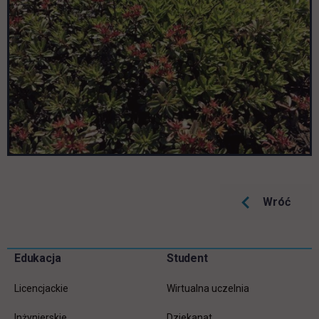
Wróć
Pomiń
Edukacja
Student
Informacje w stopce
stopkę
Licencjackie
Wirtualna uczelnia
Inżynierskie
Dziekanat