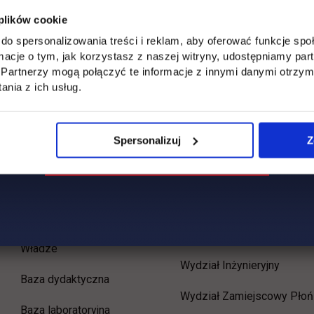
 plików cookie
do spersonalizowania treści i reklam, aby oferować funkcje sp
ormacje o tym, jak korzystasz z naszej witryny, udostępniamy p
Partnerzy mogą połączyć te informacje z innymi danymi otrzym
nia z ich usług.
Spersonalizuj
Z
Uczelnia
Kontakt
Misja
Wydział Zarządzania i
Logistyki
Władze
Wydział Inżynieryjny
Baza dydaktyczna
Wydział Zamiejscowy Płoń
Baza laboratoryjna