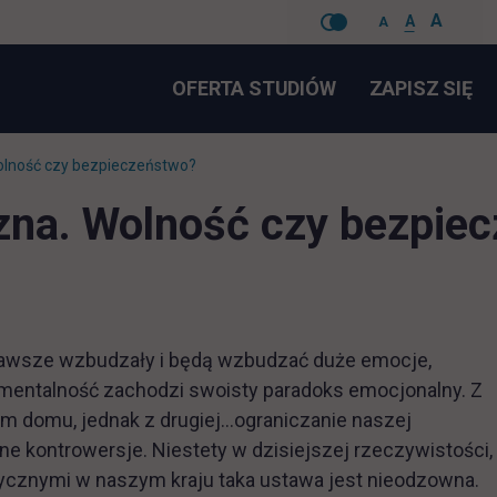
A
A
A
Pomiń
LI
OFERTA STUDIÓW
ZAPISZ SIĘ
nawigacje
olność czy bezpieczeństwo?
zna. Wolność czy bezpie
 zawsze wzbudzały i będą wzbudzać duże emocje,
 mentalność zachodzi swoisty paradoks emocjonalny. Z
m domu, jednak z drugiej…ograniczanie naszej
czne kontrowersje. Niestety w dzisiejszej rzeczywistości,
tycznymi w naszym kraju taka ustawa jest nieodzowna.