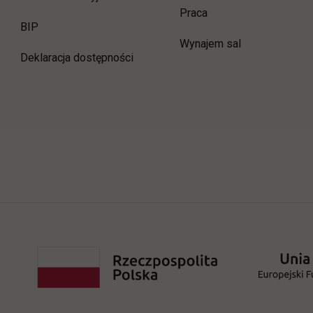
link otwiera się w now
Praca
link otwiera się w nowej karcie
BIP
Wynajem sal
Deklaracja dostępności