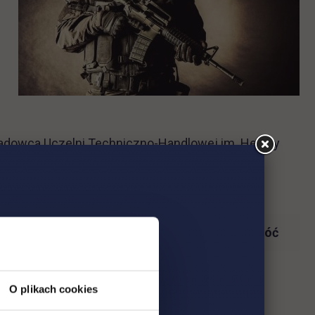
adowca Uczelni Techniczno-Handlowej im. Heleny
Wróć
O plikach cookies