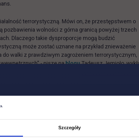
nans.
iałalność terrorystyczną. Mówi on, że przestępstwem o
ą pozbawienia wolności z górna granicą powyżej trzech
atach. Dlaczego takie dysproporcje mogą budzić
rystyczną może zostać uznane na przykład znieważenie
a do walki z prawdziwym zagrożeniem terrorystycznym,
 wewnętrznych" - pisze na
blogu
Tadeusz Jemioło, wykł
Szczegóły