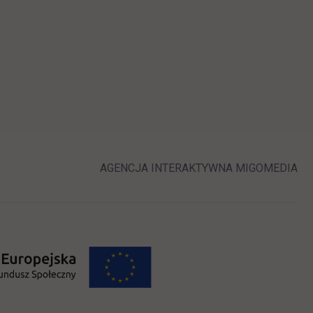
ej karcie
LINK OTWIERA 
LI
AGENCJA INTERAKTYWNA
MIGOMEDIA