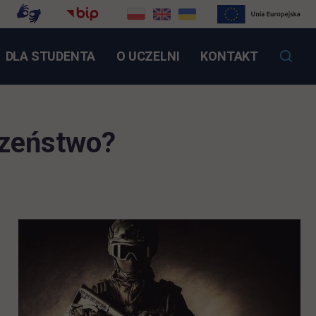
NK OTWIERA SIĘ W NOWEJ KARCIE
DLA STUDENTA
O UCZELNI
KONTAKT
czeństwo?