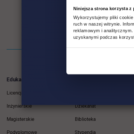
Niniejsza strona korzysta z
Wykorzystujemy pliki cookie 
ruch w naszej witrynie. Inf
reklamowym i analitycznym. 
uzyskanymi podczas korzysta
Informacje w stopce
Pomiń
stopkę
Edukacja
Student
Licencjackie
Wirtualna uczelnia
Inżynierskie
Dziekanat
Magisterskie
Biblioteka
Podyplomowe
Stypendia