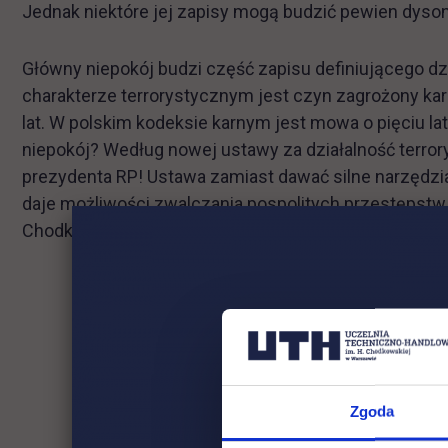
Jednak niektóre jej zapisy mogą budzić pewien dyso
Główny niepokój budzi część zapisu definiującego dz
charakterze terrorystycznym jest czyn zagrożony kar
lat. W polskim kodeksie karnym jest mowa o pięciu l
niepokój? Według nowej ustawy za działalność terro
prezydenta RP! Ustawa zamiast dawać silne narzędzi
daje możliwości zwalczania pospolitych przestępstw
Chodkowskiej.
Zgoda