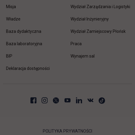
Misja
Wydział Zarządzania i Logistyki
Władze
Wydział Inżynieryjny
Baza dydaktyczna
Wydział Zamiejscowy Płońsk
link otwiera się w nowej karc
Baza laboratoryjna
Praca
link otwiera się w nowej karcie
BIP
Wynajem sal
Deklaracja dostępności
POLITYKA PRYWATNOŚCI