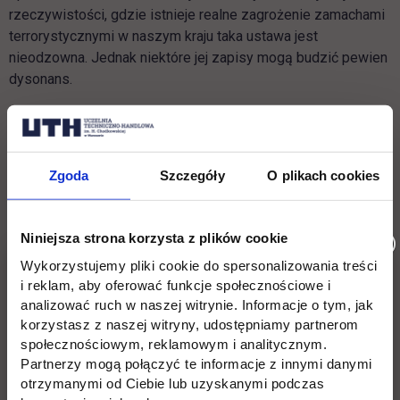
rzeczywistości, gdzie istnieje realne zagrożenie zamachami
terrorystycznymi w naszym kraju taka ustawa jest
nieodzowna. Jednak niektóre jej zapisy mogą budzić pewien
dysonans.
Główny niepokój budzi część zapisu definiującego
działalność terrorystyczną. Mówi on, że przestępstwem o
charakterze terrorystycznym jest czyn zagrożony karą
Zgoda
Szczegóły
O plikach cookies
pozbawienia wolności z górna granicą powyżej trzech lat. W
polskim kodeksie karnym jest mowa o pięciu latach.
Dlaczego takie dysproporcje mogą budzić niepokój? Według
Niniejsza strona korzysta z plików cookie
nowej ustawy za działalność terrorystyczną może zostać
Wykorzystujemy pliki cookie do spersonalizowania treści
uznane na przykład znieważenie prezydenta RP! Ustawa
i reklam, aby oferować funkcje społecznościowe i
zamiast dawać silne narzędzia do walki z prawdziwym
analizować ruch w naszej witrynie. Informacje o tym, jak
zagrożeniem terrorystycznym, daje możliwości zwalczania
korzystasz z naszej witryny, udostępniamy partnerom
pospolitych przestępstw wewnętrznych" - pisze na
blogu
społecznościowym, reklamowym i analitycznym.
Tadeusz Jemioło, wykładowca Uczelni Techniczno-
Partnerzy mogą połączyć te informacje z innymi danymi
otrzymanymi od Ciebie lub uzyskanymi podczas
Handlowej im. Heleny Chodkowskiej.